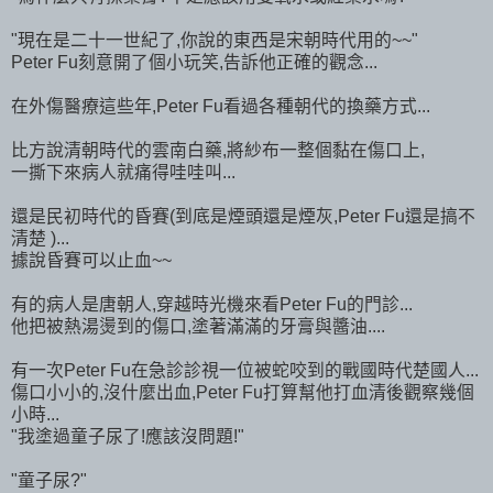
"現在是二十一世紀了,你說的東西是宋朝時代用的~~"
Peter Fu刻意開了個小玩笑,告訴他正確的觀念...
在外傷醫療這些年,Peter Fu看過各種朝代的換藥方式...
比方說清朝時代的雲南白藥,將紗布一整個黏在傷口上,
一撕下來病人就痛得哇哇叫...
還是民初時代的昏賽(到底是煙頭還是煙灰,Peter Fu還是搞不
清楚 )...
據說昏賽可以止血~~
有的病人是唐朝人,穿越時光機來看Peter Fu的門診...
他把被熱湯燙到的傷口,塗著滿滿的牙膏與醬油....
有一次Peter Fu在急診診視一位被蛇咬到的戰國時代楚國人...
傷口小小的,沒什麼出血,Peter Fu打算幫他打血清後觀察幾個
小時...
"我塗過童子尿了!應該沒問題!"
"童子尿?"