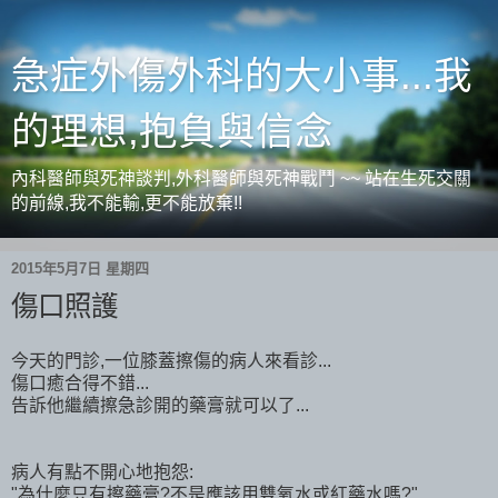
急症外傷外科的大小事...我
的理想,抱負與信念
內科醫師與死神談判,外科醫師與死神戰鬥 ~~ 站在生死交關
的前線,我不能輸,更不能放棄!!
2015年5月7日 星期四
傷口照護
今天的門診,一位膝蓋擦傷的病人來看診...
傷口癒合得不錯...
告訴他繼續擦急診開的藥膏就可以了...
病人有點不開心地抱怨:
"為什麼只有擦藥膏?不是應該用雙氧水或紅藥水嗎?"