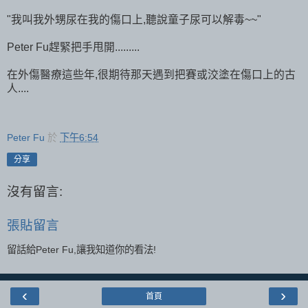
"我叫我外甥尿在我的傷口上,聽說童子尿可以解毒~~"
Peter Fu趕緊把手甩開.........
在外傷醫療這些年,很期待那天遇到把賽或洨塗在傷口上的古
人....
Peter Fu
於
下午6:54
分享
沒有留言:
張貼留言
留話給Peter Fu,讓我知道你的看法!
‹
›
首頁