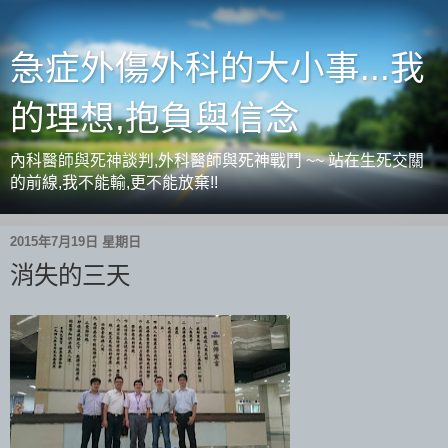
急症外傷外科的大小事...我
的理想,抱負與信念
內科醫師與死神談判,外科醫師與死神戰鬥 ~~ 站在生死交關
的前線,我不能輸,更不能放棄!!
2015年7月19日 星期日
消失的三天