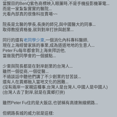
當醒目的BenQ紫色商標映入眼簾時,不是手機投影機筆電...
而是一家紮紮實實的醫院...
光看內部真的很像科技賣場~~
院長是北醫的學長,長庚的師兄,與中國醫大的同事...
取得教授資格後,就到對岸打拚與創業...
同行的還有
老同學少東
,一個消化內科專科醫師,
現在上海經營家族的事業,成為道道地地的生意人...
Peter Fu每年都會到上海來拜訪他,
當做我們同學會的一個據點...
少東與院長都是在對岸創業的台灣人...
雖然一個從商,一個從醫...
不過談話中聽他們講了不少創業的甘苦談...
還有人在異鄉融入當地文化的困難...
(沒有兩岸一家親這種事,台灣人是台灣人,中國人是中國人)
(台灣人去了對岸,就是在異鄉打拚)
雖然Peter Fu住的是大飯店,也號稱有高速無線網路...
但網路長城的威力就是這樣: