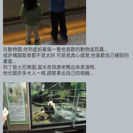
在動物園,他到處拍著每一隻他喜歡的動物或昆蟲...
或許構圖取景都不是太好,可是我真心感覺,他喜歡自己補捉的
畫面...
到了迪士尼樂園,當米奇與唐老鴨出來表演時,
他也跟許多大人一樣,趕緊拿出自己的相機...