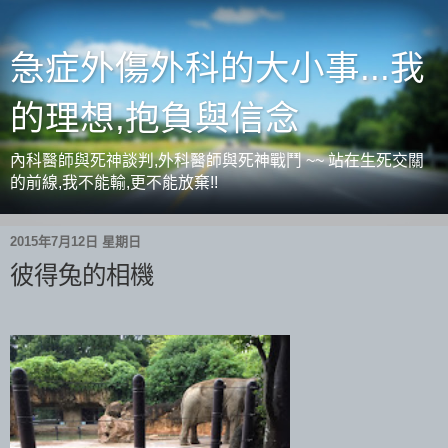
急症外傷外科的大小事...我
的理想,抱負與信念
內科醫師與死神談判,外科醫師與死神戰鬥 ~~ 站在生死交關
的前線,我不能輸,更不能放棄!!
2015年7月12日 星期日
彼得兔的相機