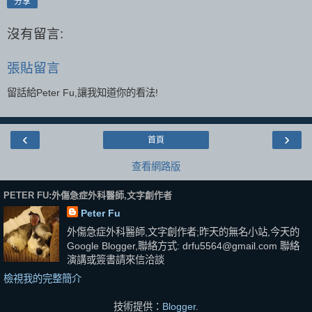
分享
沒有留言:
張貼留言
留話給Peter Fu,讓我知道你的看法!
‹
›
首頁
查看網路版
PETER FU:外傷急症外科醫師,文字創作者
Peter Fu
外傷急症外科醫師,文字創作者;昨天的無名小站,今天的
Google Blogger,聯絡方式: drfu5564@gmail.com 聯絡
演講或簽書請來信洽談
檢視我的完整簡介
技術提供：
Blogger
.