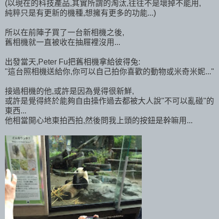
(以現在的科技產品,其實所謂的淘汰,往往不是壞掉不能用,
純粹只是有更新的機種,想擁有更多的功能...)
所以在前陣子買了一台新相機之後,
舊相機就一直被收在抽屜裡沒用...
出發當天,Peter Fu把舊相機拿給彼得兔:
"這台照相機送給你,你可以自己拍你喜歡的動物或米奇米妮..."
接過相機的他,或許是因為覺得很新鮮,
或許是覺得終於能夠自由操作過去都被大人說"不可以亂碰"的
東西...
他相當開心地東拍西拍,然後問我上頭的按鈕是幹嘛用...