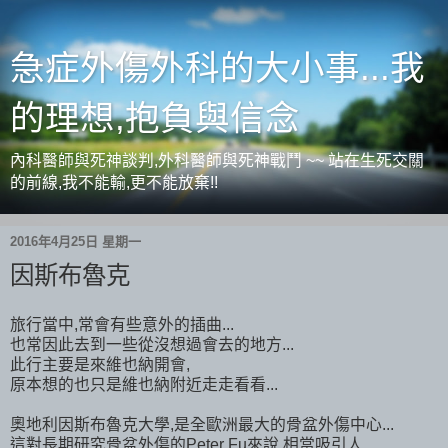
急症外傷外科的大小事...我
的理想,抱負與信念
內科醫師與死神談判,外科醫師與死神戰鬥 ~~ 站在生死交關
的前線,我不能輸,更不能放棄!!
2016年4月25日 星期一
因斯布魯克
旅行當中,常會有些意外的插曲...
也常因此去到一些從沒想過會去的地方...
此行主要是來維也納開會,
原本想的也只是維也納附近走走看看...
奧地利因斯布魯克大學,是全歐洲最大的骨盆外傷中心...
這對長期研究骨盆外傷的Peter Fu來說,相當吸引人...