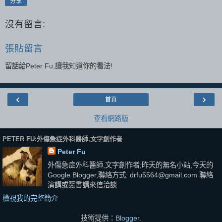
分享
沒有留言:
張貼留言
留話給Peter Fu,讓我知道你的看法!
‹
›
首頁
查看網路版
PETER FU:外傷急症外科醫師,文字創作者
Peter Fu
外傷急症外科醫師,文字創作者;昨天的無名小站,今天的
Google Blogger,聯絡方式: drfu5564@gmail.com 聯絡
演講或簽書請來信洽談
檢視我的完整簡介
技術提供：
Blogger
.