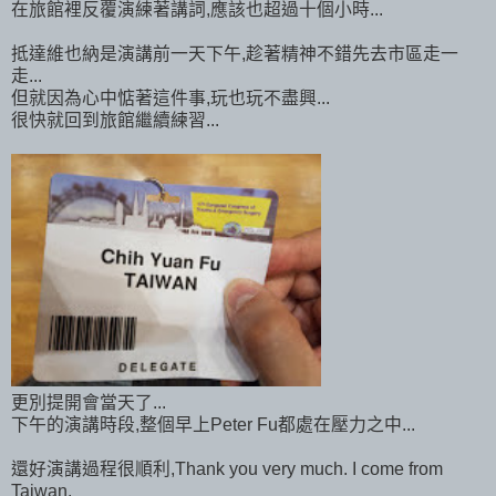
在旅館裡反覆演練著講詞,應該也超過十個小時...
抵達維也納是演講前一天下午,趁著精神不錯先去市區走一
走...
但就因為心中惦著這件事,玩也玩不盡興...
很快就回到旅館繼續練習...
更別提開會當天了...
下午的演講時段,整個早上Peter Fu都處在壓力之中...
還好演講過程很順利,Thank you very much. I come from
Taiwan.