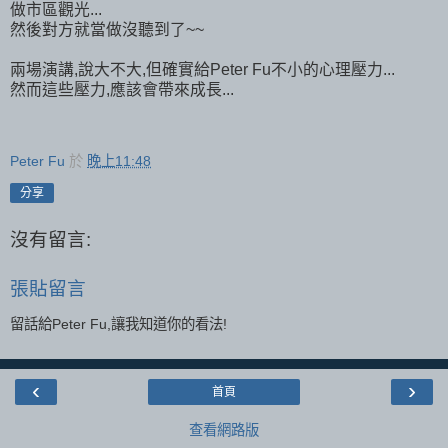
做市區觀光...
然後對方就當做沒聽到了~~
兩場演講,說大不大,但確實給Peter Fu不小的心理壓力...
然而這些壓力,應該會帶來成長...
Peter Fu
於
晚上11:48
分享
沒有留言:
張貼留言
留話給Peter Fu,讓我知道你的看法!
‹
›
首頁
查看網路版