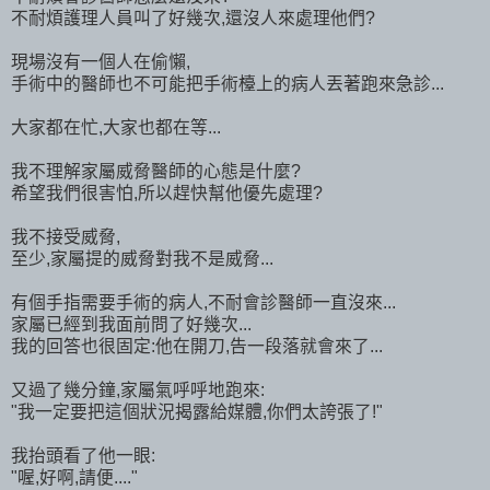
不耐煩護理人員叫了好幾次,還沒人來處理他們?
現場沒有一個人在偷懶,
手術中的醫師也不可能把手術檯上的病人丟著跑來急診...
大家都在忙,大家也都在等...
我不理解家屬威脅醫師的心態是什麼?
希望我們很害怕,所以趕快幫他優先處理?
我不接受威脅,
至少,家屬提的威脅對我不是威脅...
有個手指需要手術的病人,不耐會診醫師一直沒來...
家屬已經到我面前問了好幾次...
我的回答也很固定:他在開刀,告一段落就會來了...
又過了幾分鐘,家屬氣呼呼地跑來:
"我一定要把這個狀況揭露給媒體,你們太誇張了!"
我抬頭看了他一眼:
"喔,好啊,請便...."