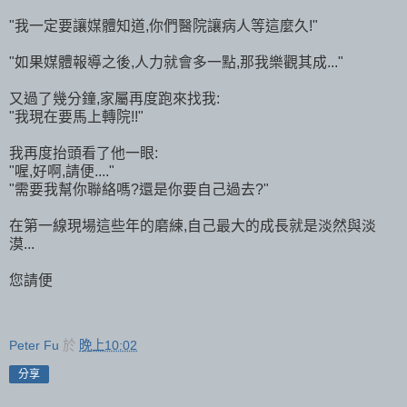
"我一定要讓媒體知道,你們醫院讓病人等這麼久!"
"如果媒體報導之後,人力就會多一點,那我樂觀其成..."
又過了幾分鐘,家屬再度跑來找我:
"我現在要馬上轉院!!"
我再度抬頭看了他一眼:
"喔,好啊,請便...."
"需要我幫你聯絡嗎?還是你要自己過去?"
在第一線現場這些年的磨練,自己最大的成長就是淡然與淡
漠...
您請便
Peter Fu
於
晚上10:02
分享