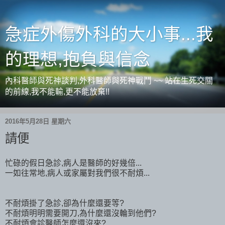
急症外傷外科的大小事...我
的理想,抱負與信念
內科醫師與死神談判,外科醫師與死神戰鬥 ~~ 站在生死交關
的前線,我不能輸,更不能放棄!!
2016年5月28日 星期六
請便
忙碌的假日急診,病人是醫師的好幾倍...
一如往常地,病人或家屬對我們很不耐煩...
不耐煩掛了急診,卻為什麼還要等?
不耐煩明明需要開刀,為什麼還沒輪到他們?
不耐煩會診醫師怎麼還沒來?