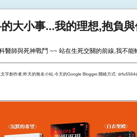
的大小事...我的理想,抱負
科醫師與死神戰鬥 ~~ 站在生死交關的前線,我不能輸
創作者;昨天的無名小站,今天的Google Blogger,聯絡方式: drfu5564