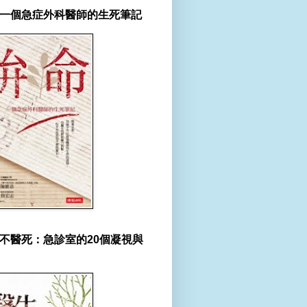
一個急症外科醫師的生死筆記
不醫死：急診室的20個凝視與