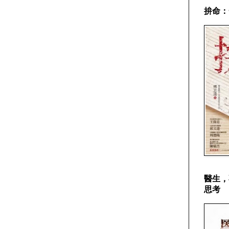
拚命：
醫生，
思考