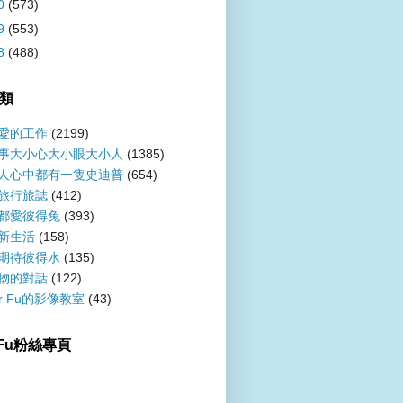
0
(573)
9
(553)
8
(488)
類
愛的工作
(2199)
事大小心大小眼大小人
(1385)
人心中都有一隻史迪普
(654)
旅行旅誌
(412)
都愛彼得兔
(393)
新生活
(158)
期待彼得水
(135)
物的對話
(122)
er Fu的影像教室
(43)
r Fu粉絲專頁