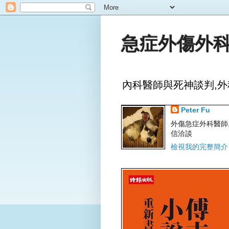
急症外傷外科
內科醫師與死神談判,外
Peter Fu
外傷急症外科醫師,文字
信洽談
檢視我的完整簡介