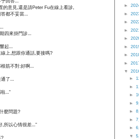
回答...
►
202
置的意見,還是請Peter Fu在線上看診,
►
202
都不妥當...
►
202
.
►
202
星期四來掛門診...
►
202
起...
►
201
線上,想跟你通話,要接嗎?
►
201
►
201
筋不對:好啊...
▼
201
►
了...
►
..."
►
►
►
有什麼問題?
►
所以心情很差..."
►
▼
?