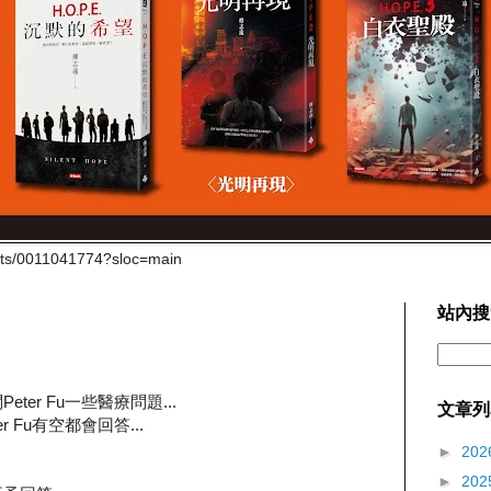
cts/0011041774?sloc=main
站內搜
er Fu一些醫療問題...
文章列
 Fu有空都會回答...
►
202
►
202