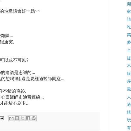
開
網誌的垃圾話會好一點~~
家
請
吃
萬
陳...
很唐突,
夢
全
提
可以或不可以?
不
的建議是忠誠的...
販
想喝酒),還是要經過醫師同意...
睜
最
一件不錯的襯衫,
人
心靈醫師史迪普連線...
u才能放心刷卡...
過
賭
玩
有