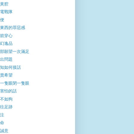
黃腔
電戰隊
便
東西的罪惡感
箭穿心
幻逸品
部願望一次滿足
出問題
知如何接話
賣希望
一隻眼閉一隻眼
害怕的話
不如狗
往足跡
注
命
誠意