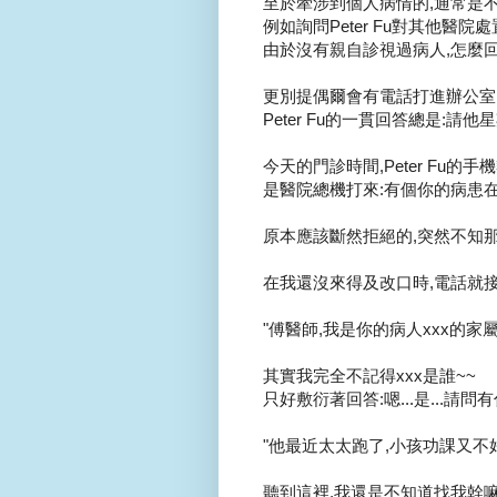
至於牽涉到個人病情的,通常是不予
例如詢問Peter Fu對其他醫院處
由於沒有親自診視過病人,怎麼回答
更別提偶爾會有電話打進辦公室..
Peter Fu的一貫回答總是:請他
今天的門診時間,Peter Fu的手機響
是醫院總機打來:有個你的病患在
原本應該斷然拒絕的,突然不知那根
在我還沒來得及改口時,電話就接通
"傅醫師,我是你的病人xxx的家屬啦
其實我完全不記得xxx是誰~~
只好敷衍著回答:嗯...是...請問
"他最近太太跑了,小孩功課又不好,
聽到這裡,我還是不知道找我幹嘛