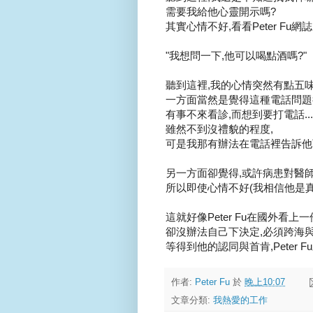
需要我給他心靈開示嗎?
其實心情不好,看看Peter Fu
"我想問一下,他可以喝點酒嗎?"
聽到這裡,我的心情突然有點五味雜
一方面當然是覺得這種電話問題
有事不來看診,而想到要打電話...
雖然不到沒禮貌的程度,
可是我那有辦法在電話裡告訴他
另一方面卻覺得,或許病患對醫師
所以即使心情不好(我相信他是真的
這就好像Peter Fu在國外看上
卻沒辦法自己下決定,必須跨海與
等得到他的認同與首肯,Peter F
作者:
Peter Fu
於
晚上10:07
文章分類:
我熱愛的工作