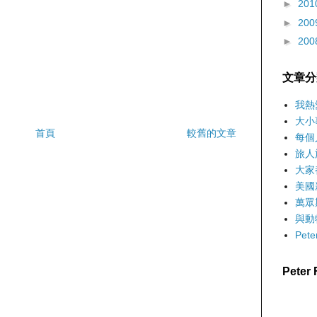
►
201
►
200
►
200
文章分
我熱
大小
首頁
較舊的文章
每個
旅人
大家
美國
萬眾
與動
Pet
Pete