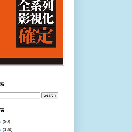
索
表
6
(90)
5
(139)