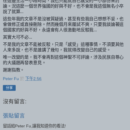
在這邊生活一小段時間，我也只能就自己感受的一小部份來討
論。況這麼一個世界強國的好與不好，也不會是我這個無名小卒
說了就算…
這些年我的文章不是沒被質疑過，甚至有些我自己想想不妥，也
會做修正或直接刪除。然而幾個月來履試不爽，只要我談論著這
個國家的好與不好，永遠會有人很激動地反駁我…
其實大可不必…
不是我的文章不能被反駁，只是「感受」這種事情，不須要其他
人來多說，也不是誰講了幾句，我就得改變自己的感受。
唯一改變的是，我不會再對這個神聖不可評論，涉及民族自尊心
的大議題再發表意見。
謝謝指教。
Peter Fu
於
下午2:56
分享
沒有留言:
張貼留言
留話給Peter Fu,讓我知道你的看法!