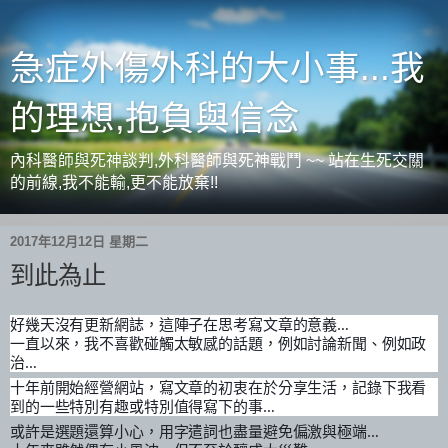
急症外傷外科的大小事...我
的理想,抱負與信念
內科醫師與死神談判,外科醫師與死神戰鬥 ~~ 站在生死交關
的前線,我不能輸,更不能放棄!!
2017年12月12日 星期二
到此為止
好幾天沒有更新網誌，這陣子在思考寫文章的意義…
一直以來，我不喜歡碰觸太敏感的話題，例如討論新聞、例如政
治…
十年前開始經營網站，寫文章的初衷在於分享生活，記錄下我看
到的一些特別有趣或特別值得寫下的事…
或許是選題還算小心，用字遣詞也盡量避免偏激與極端…