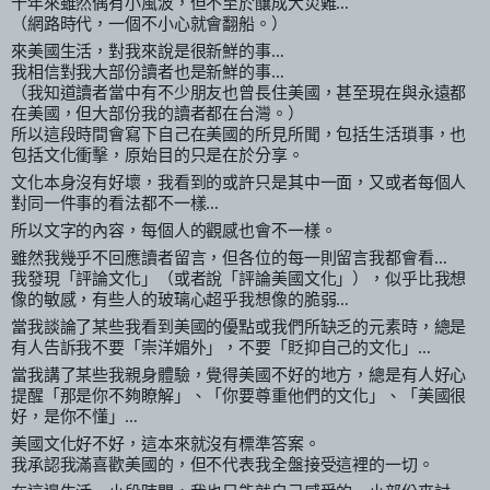
十年來雖然偶有小風波，但不至於釀成大災難…
（網路時代，一個不小心就會翻船。）
來美國生活，對我來說是很新鮮的事…
我相信對我大部份讀者也是新鮮的事…
（我知道讀者當中有不少朋友也曾長住美國，甚至現在與永遠都
在美國，但大部份我的讀者都在台灣。）
所以這段時間會寫下自己在美國的所見所聞，包括生活瑣事，也
包括文化衝擊，原始目的只是在於分享。
文化本身沒有好壞，我看到的或許只是其中一面，又或者每個人
對同一件事的看法都不一樣…
所以文字的內容，每個人的觀感也會不一樣。
雖然我幾乎不回應讀者留言，但各位的每一則留言我都會看…
我發現「評論文化」（或者說「評論美國文化」），似乎比我想
像的敏感，有些人的玻璃心超乎我想像的脆弱…
當我談論了某些我看到美國的優點或我們所缺乏的元素時，總是
有人告訴我不要「崇洋媚外」，不要「貶抑自己的文化」…
當我講了某些我親身體驗，覺得美國不好的地方，總是有人好心
提醒「那是你不夠瞭解」、「你要尊重他們的文化」、「美國很
好，是你不懂」…
美國文化好不好，這本來就沒有標準答案。
我承認我滿喜歡美國的，但不代表我全盤接受這裡的一切。