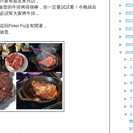
只要有親友來拜訪，
►
202
：「史迪普的牛排烤得很棒，你一定要試試看！今晚就在
►
202
須幫大家烤牛排...
►
202
Peter Fu沒有閒著，
►
202
迪普。
►
202
►
201
▼
201
►
►
►
►
►
►
►
▼
無
牛