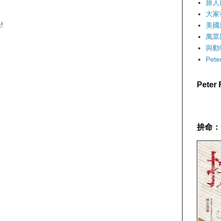
旅人
大家
!
美國
萬眾
與動
Pet
Pete
拚命：