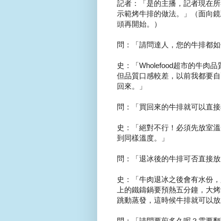
記者：「是的主播，記者現在所
示範烤牛排的做法。」（面向鏡
頭再開始。）
問：「請問達人，您的牛排都如
史：「Wholefood超市的牛
但品質口感較差，以前我都要自
回來。」
問：「買回來的牛排就可以直接
史：「絕對不行！必須先放室溫
到同樣溫度。」
問：「退冰後的牛排可否直接放
史：「牛肉退冰之後會有水份，
上的鐵鑄鍋要預熱五分鐘，大烤
跳動蒸發，這時候牛排就可以放
問：「請問要煎多久呢？需要翻