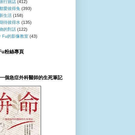
旅行旅誌
(412)
都愛彼得兔
(393)
新生活
(158)
期待彼得水
(135)
物的對話
(122)
er Fu的影像教室
(43)
r Fu粉絲專頁
一個急症外科醫師的生死筆記