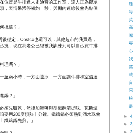
在位置是牛排達人史迪普的工作室，達人正為觀眾
種
頭，表情呆滯停頓約一秒，與棚內連線後會先點個
每
英
何挑選？」
高
嘴
肉品質很穩定，Costco也還可以，其他超市的我買過，
專
己挑，現在我老公已經被我訓練到可以自己買牛排
心
我
料理嗎？」
笑
載
一至兩小時，一方面退冰，一方面讓牛排和室溫達
盲
惡
進鍋？」
檢
盡
必須先吸乾，然後加海鹽與胡椒醃漬提味。瓦斯爐
箱要用200度預熱十分鐘。鐵鑄鍋必須熱到滴水珠會
►
上鐵鑄鍋先煎。」
►
►
面嗎？」