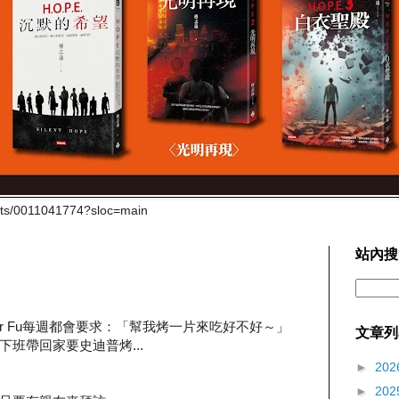
cts/0011041774?sloc=main
站內搜
er Fu每週都會要求：「幫我烤一片來吃好不好～」
文章列
班帶回家要史迪普烤...
►
202
►
202