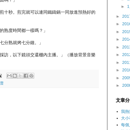
►
煎十秒。煎完就可以連同鐵鑄鍋一同放進預熱好的
►
201
►
201
的熟度時間都一樣嗎？」
►
201
►
201
七分熟就烤七分鐘。」
►
201
採訪，以下鏡頭交還棚內主播。」（播放背景音樂
►
201
►
201
►
201
►
200
普
►
200
文章分
我熱
大小
每個