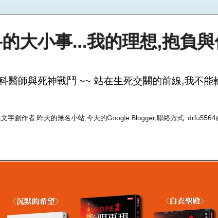
的大小事...我的理想,抱負
科醫師與死神戰鬥 ~~ 站在生死交關的前線,我不能輸
創作者;昨天的無名小站,今天的Google Blogger,聯絡方式: drfu5564