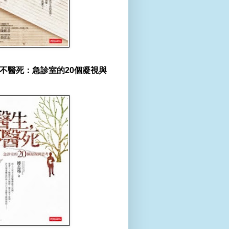
不醫死：急診室的20個凝視與