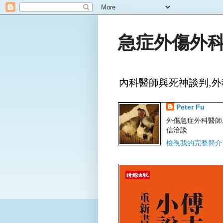
急症外傷外科
內科醫師與死神談判,外
Peter Fu
外傷急症外科醫師,文字
信洽談
檢視我的完整簡介