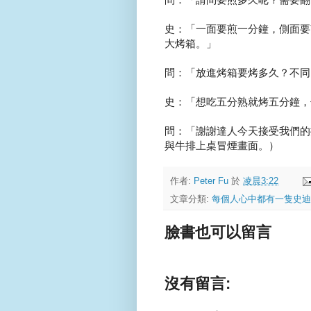
史：「一面要煎一分鐘，側面要
大烤箱。」
問：「放進烤箱要烤多久？不同
史：「想吃五分熟就烤五分鐘，
問：「謝謝達人今天接受我們的
與牛排上桌冒煙畫面。）
作者:
Peter Fu
於
凌晨3:22
文章分類:
每個人心中都有一隻史迪
臉書也可以留言
沒有留言: