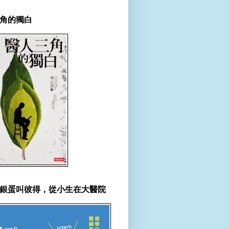
角的獨白
銀蛋叫彼得，從小生在大醫院