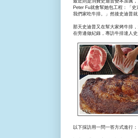
最近則是消費史迪普變本加厲，
Peter Fu就會幫她包工程
我們家吃牛排。」然後史迪普就必
那天史迪普又在幫大家烤牛排，這回
在旁邊做紀錄，專訪牛排達人史
以下採訪用一問一答方式進行：