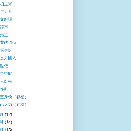
植玉米
年五月
文翻譯
譚市
炮王
業的價值
靈寄託
是外國人
點低
貨空間
人裝扮
作劇
查身份（存檔）
己之力（存檔）
4月
(12)
3月
(14)
2月
(15)