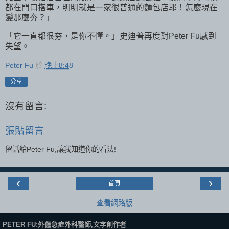
都在門口搭車，明明就是一家很普通的麵包店耶！怎麼現在
變那麼夯？」
「它一直都很夯，是你不懂。」史迪普再度對Peter Fu感到
失望。
Peter Fu
於
晚上8:48
分享
沒有留言:
張貼留言
留話給Peter Fu,讓我知道你的看法!
‹
›
首頁
查看網路版
PETER FU:外傷急症外科醫師,文字創作者