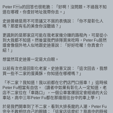
Peter Fu的回答也很乾脆：「好啊！沒問題。不過我不知
道在哪裡，你查好地址我帶你去。」
史迪普總是用不可思議又不屑的表情說：「你不是彰化人
嗎？那麼有名的美食你沒聽過？」
更諷刺的是那家店可能在我老家幾分鐘的路程內，可是從小
到大我都不知道。然後當我們排隊買來吃時，Peter Fu居然
還會像個外地人似地跟史迪普說：「好好吃喔！你真會介
紹！」
想當然耳史迪普一定是大白眼。
以前有次也是回彰化老家，史迪普又說：「這次回去，我想
買一些不二家的蛋黃酥，你知道在哪裡嗎？」
「不二家？我知道！我以前都在它們店門口搭車！」這時候
Peter Fu相當有自信。（讀者中如果有彰化人一定知道，老
店不二家位在「車路口」，一個公車客運固定會經過的大公
車站，高中三年Peter Fu都在那邊搭往台中的車上學。）
於是我們開車到了不二家，看到大排長龍的人潮，Peter Fu
完全不敢相信自己的眼睛：「這家店這麼紅？我高中的時候