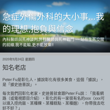
急症外傷外科的大小事...我
的理想,抱負與信念
內科醫師與死神談判,外科醫師與死神戰鬥 ~~ 站在生死交關
的前線,我不能輸,更不能放棄!!
2020年9月24日 星期四
知名老店
Peter Fu是彰化人，據說彰化有很多美食，這個「據說」，
是「據史迪普說」。
每次我們回彰化老家，史迪普就會跟Peter Fu說：「我看網
路（或電視節目介紹），彰化的有一家很有名的xxx（xxx可
以填入控肉飯、某種粿、某種糕點、某種麵），你帶我去吃
好不好？」