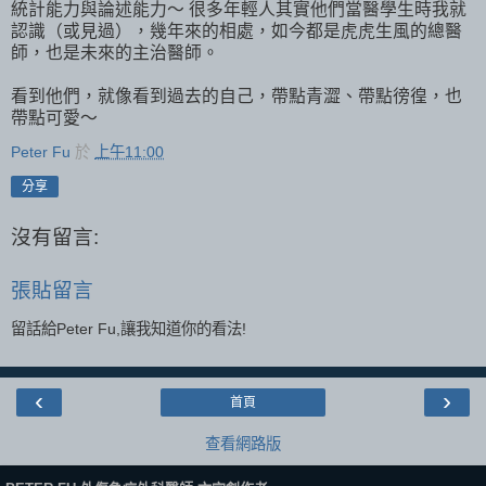
統計能力與論述能力～ 很多年輕人其實他們當醫學生時我就
認識（或見過），幾年來的相處，如今都是虎虎生風的總醫
師，也是未來的主治醫師。
看到他們，就像看到過去的自己，帶點青澀、帶點徬徨，也
帶點可愛～
Peter Fu
於
上午11:00
分享
沒有留言:
張貼留言
留話給Peter Fu,讓我知道你的看法!
‹
›
首頁
查看網路版