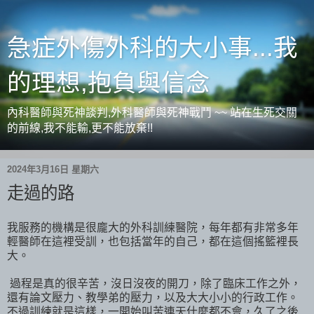
急症外傷外科的大小事...我
的理想,抱負與信念
內科醫師與死神談判,外科醫師與死神戰鬥 ~~ 站在生死交關
的前線,我不能輸,更不能放棄!!
2024年3月16日 星期六
走過的路
我服務的機構是很龐大的外科訓練醫院，每年都有非常多年
輕醫師在這裡受訓，也包括當年的自己，都在這個搖籃裡長
大。
過程是真的很辛苦，沒日沒夜的開刀，除了臨床工作之外，
還有論文壓力、教學弟的壓力，以及大大小小的行政工作。
不過訓練就是這樣，一開始叫苦連天什麼都不會，久了之後