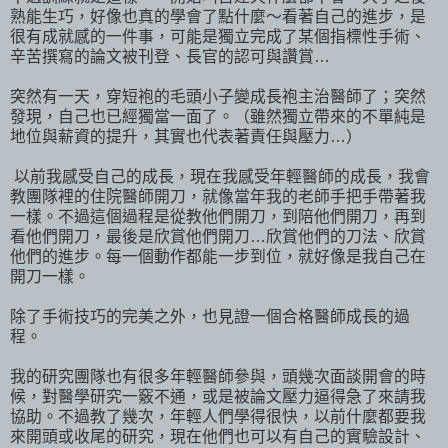
熟能生巧，好像也真的學會了點什麼～看著自己的進步，是
很有成就感的一件事，可能是獨立完成了某個指標性手術、
辛苦撰寫的論文被刊登、長官的認可與讚賞…
突然有一天，穿短袍的毛頭小子變成長袍主治醫師了；突然
發現，自己也已經獨當一面了。（雖然獨立帶來的不單純是
地位與薪資的提升，其實也代表著責任與壓力…）
以前我感受自己的成長，現在我感受年輕醫師的成長，我會
教團隊裡的住院醫師開刀，就像當年我的老師手把手帶著我
一樣。不過這個過程是從教他們開刀，到陪他們開刀，再到
看他們開刀，最後是欣賞他們開刀…欣賞他們的刀法、欣賞
他們的進步。每一個動作都能一步到位，就好像是我自己在
開刀一樣。
除了手術技巧的完美之外，也見證一個合格醫師成長的過
程。
我的研究團隊也有很多年輕醫師參與，頭幾次面談開會的時
候，對醫學研究一竅不通，或是被論文壓力逼得急了來請我
協助。不過教了幾次，年輕人們學得很快，以前什麼都要我
來開頭或收尾的研究，現在他們也可以有自己的實驗設計、