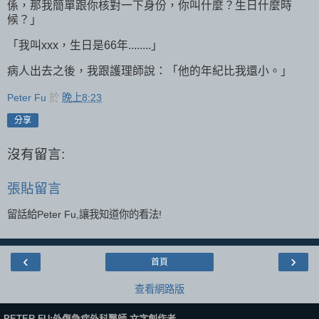
係，那我簡單跟你核對一下身份，你叫什麼？生日什麼時
候？」
「我叫xxx，生日是66年........」
病人出去之後，我跟護理師說：「他的年紀比我還小。」
Peter Fu
於
晚上8:23
分享
沒有留言:
張貼留言
留話給Peter Fu,讓我知道你的看法!
‹
›
首頁
查看網路版
PETER FU:外傷急症外科醫師,文字創作者