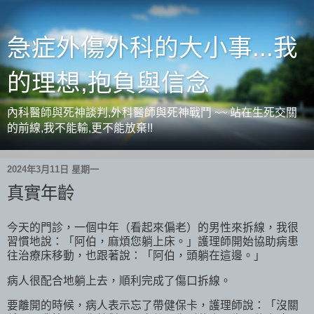
急症外傷外科的大小事...我
的理想,抱負與信念
內科醫師與死神談判,外科醫師與死神戰鬥 ~~ 站在生死交關
的前線,我不能輸,更不能放棄!!
2024年3月11日 星期一
真實年齡
今天的門診，一個中年（看起來偏老）的男性來拆線，我很
習慣地說：「阿伯，麻煩您躺上床。」護理師開始協助病患
往治療床移動，也跟著說：「阿伯，頭躺在這邊。」
病人很配合地躺上去，順利完成了傷口拆線。
要離開的時候，病人表示忘了帶健保卡，護理師說：「沒關