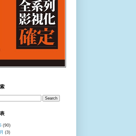
索
表
6
(90)
8月
(3)