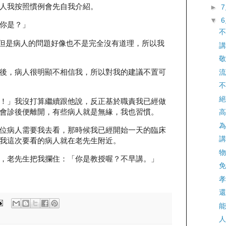
人我按照慣例會先自我介紹。
►
▼
你是？」
不
貌，但是病人的問題好像也不是完全沒有道理，所以我
講
敬
後，病人很明顯不相信我，所以對我的建議不置可
流
不
絕
！」我沒打算繼續跟他說，反正基於職責我已經做
會診後便離開，有些病人就是無緣，我也習慣。
高
為
位病人需要我去看，那時候我已經開始一天的臨床
講
我這次要看的病人就在老先生附近。
物
，老先生把我攔住：「你是教授喔？不早講。」
免
孝
還
能
人