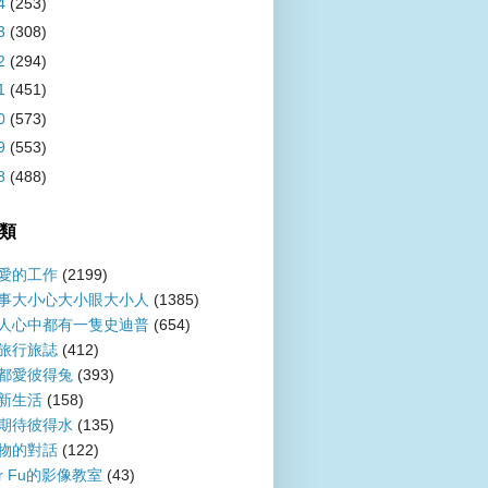
4
(253)
3
(308)
2
(294)
1
(451)
0
(573)
9
(553)
8
(488)
類
愛的工作
(2199)
事大小心大小眼大小人
(1385)
人心中都有一隻史迪普
(654)
旅行旅誌
(412)
都愛彼得兔
(393)
新生活
(158)
期待彼得水
(135)
物的對話
(122)
er Fu的影像教室
(43)