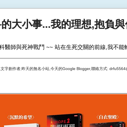
的大小事...我的理想,抱負
科醫師與死神戰鬥 ~~ 站在生死交關的前線,我不能輸
創作者;昨天的無名小站,今天的Google Blogger,聯絡方式: drfu5564