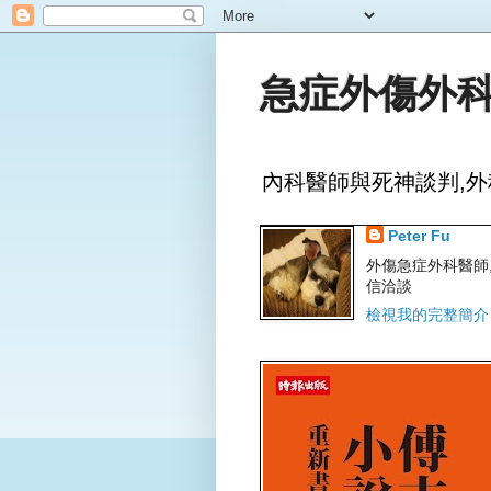
急症外傷外科
內科醫師與死神談判,外
Peter Fu
外傷急症外科醫師,文字
信洽談
檢視我的完整簡介