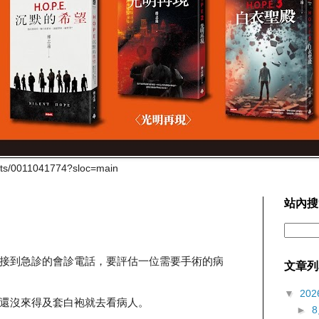
cts/0011041774?sloc=main
站內搜
接到急診的會診電話，要評估一位需要手術的病
文章列
▼
202
還沒來得及套白袍就去看病人。
►