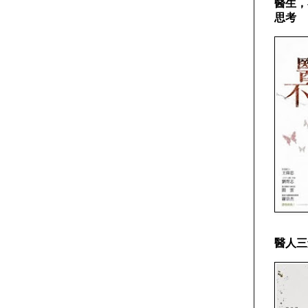
醫生，
思考
醫人三