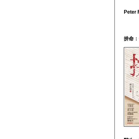
Pete
拚命：