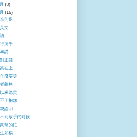
7月
(8)
6月
(15)
進則退
英文
語
行病學
早講
對正確
高在上
什麼要等
者義務
以稀為貴
不了抱怨
親證明
不到放手的時候
夠幫的忙
生如棋