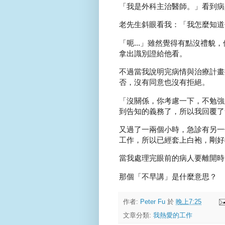
「我是外科主治醫師。」看到病
老先生斜眼看我：「我怎麼知道
「呃...」雖然覺得有點沒禮
拿出識別證給他看。
不過當我說明完病情與治療計畫
否，沒有同意也沒有拒絕。
「沒關係，你考慮一下，不勉強
到告知的義務了，所以我回覆了
又過了一兩個小時，急診有另一
工作，所以已經套上白袍，剛好
當我處理完眼前的病人要離開時
那個「不早講」是什麼意思？
作者:
Peter Fu
於
晚上7:25
文章分類:
我熱愛的工作