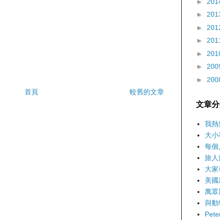
►
201
►
201
►
201
►
201
►
201
►
200
►
200
首頁
較舊的文章
文章分
我熱
大小
每個
旅人
大家
美國
萬眾
與動
Pet