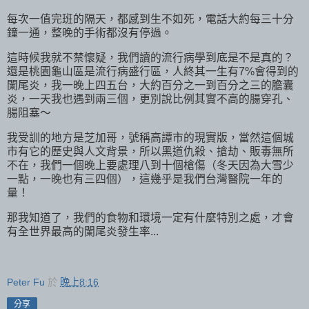
每次一值完班的隔天，都感到生不如死，電話大約每三十分
鐘一通，整晚的手術都沒有停過。
這時候我就不禁懷疑，我們讀的流行病學到底是不是真的？
還是桃園龜山區是流行病盛行區，人終其一生有7%會得到的
闌尾炎，我一晚上四五台，大約百分之一到百分之三的膽囊
炎，一天我也遇到兩三個，更別說比例其實不高的腸穿孔、
腸阻塞～
我受訓的地方是芝加哥，號稱高譚市的現實版，當然這個城
市有它的歷史與人文背景，所以黑道仇殺、搶劫、販毒無所
不在，我們一個晚上要處理八到十個槍傷（冬天因為大雪少
一點，一晚也有三四個），這幾乎是我們台灣醫院一年的
量！
那我知道了，我們的食物和環境一定有什麼特別之處，才會
有全世界最高的闌尾炎發生率...
Peter Fu
於
晚上8:16
分享