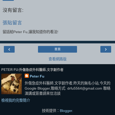
沒有留言:
張貼留言
留話給Peter Fu,讓我知道你的看法!
‹
›
首頁
查看網路版
PETER FU:外傷急症外科醫師,文字創作者
Peter Fu
外傷急症外科醫師,文字創作者;昨天的無名小站,今天的
Google Blogger,聯絡方式: drfu5564@gmail.com 聯絡
演講或簽書請來信洽談
檢視我的完整簡介
技術提供：
Blogger
.