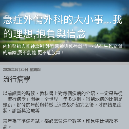
急症外傷外科的大小事...我
的理想,抱負與信念
內科醫師與死神談判,外科醫師與死神戰鬥 ~~ 站在生死交關
的前線,我不能輸,更不能放棄!!
2026年6月25日 星期四
流行病學
以前讀書的時候，教科書上對每個疾病的介紹，一定是先從
「流行病學」開始，全世界一年多少例、得到xx病的比例是
幾趴、好發的年齡與特徵...這些都介紹完之後，才開始是症
狀、診斷與治療等...
當年為了準備考試，都必需背這些數字，印象中比例都不
高。