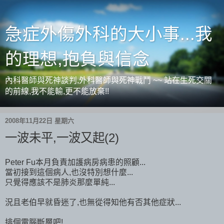
急症外傷外科的大小事...我
的理想,抱負與信念
內科醫師與死神談判,外科醫師與死神戰鬥 ~~ 站在生死交關
的前線,我不能輸,更不能放棄!!
2008年11月22日 星期六
一波未平,一波又起(2)
Peter Fu本月負責加護病房病患的照顧...
當初接到這個病人,也沒特別想什麼...
只覺得應該不是肺炎那麼單純...
況且老伯早就昏迷了,也無從得知他有否其他症狀...
排個電腦斷層吧!