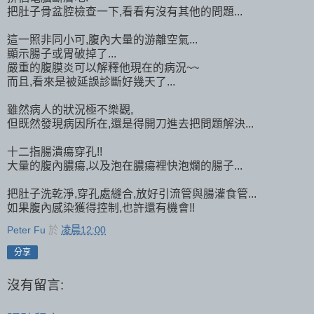
把肚子骨盆腔檢查一下,看看有沒有其他的問題...
這一照非同小可,腹內大量的游離空氣...
顯示腸子或胃破掉了...
嚴重的腹膜炎可以解釋他現在的病況~~
而且,看來是被延誤診斷好幾天了...
雖然病人的狀況極不樂觀,
但既然發現病因所在,還是得開刀進去把問題解決...
十二指腸潰瘍穿孔!!
大量的腹內膿瘍,以及泡在膿瘍裡快泡爛的腸子...
把肚子洗乾淨,穿孔處縫合,放好引流管與腸灌食管...
如果腹內感染獲得控制,也許還有機會!!
Peter Fu
於
凌晨12:00
分享
沒有留言: