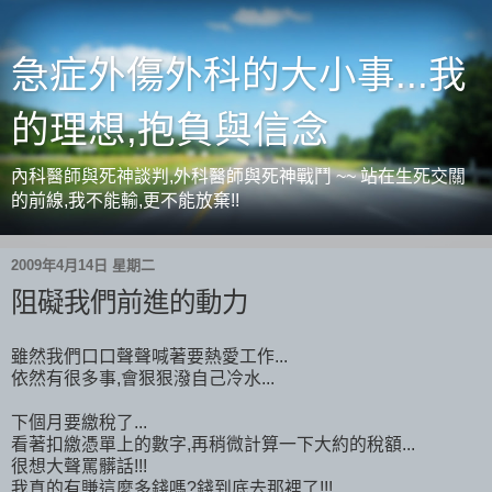
急症外傷外科的大小事...我
的理想,抱負與信念
內科醫師與死神談判,外科醫師與死神戰鬥 ~~ 站在生死交關
的前線,我不能輸,更不能放棄!!
2009年4月14日 星期二
阻礙我們前進的動力
雖然我們口口聲聲喊著要熱愛工作...
依然有很多事,會狠狠潑自己冷水...
下個月要繳稅了...
看著扣繳憑單上的數字,再稍微計算一下大約的稅額...
很想大聲罵髒話!!!
我真的有賺這麼多錢嗎?錢到底去那裡了!!!