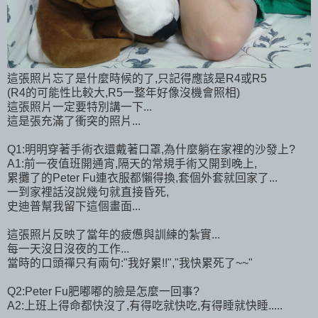
這張照片忘了是什麼時候的了,只記得應該是R4或R5
(R4的可能性比較大,R5一整年好像沒機會照相)
這張照片一定要特別講一下...
這是張充滿了衝突的照片...
Q1:明明穿著手術衣還戴著口罩,為什麼躺在家裡的沙發上?
A1:前一夜值班開通宵,隔天的常規手術又開到晚上,
累攤了的Peter Fu連衣服都懶得換,套個外套就回家了...
一到家裡話沒說幾句就直接昏死,
史迪普幫我留下這個畫面...
這張照片反映了當年的疲憊與訓練的紮實...
每一天沒日沒夜的工作...
當時的口頭禪只有兩句:"我好累!!","我快累死了~~"
Q2:Peter Fu肥嘟嘟的臉是怎麼一回事?
A2:上班上得命都快沒了,有得吃就快吃,有得睡就快睡.....