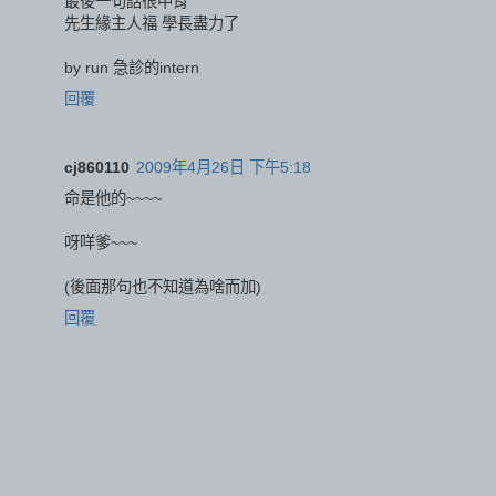
最後一句話很中肯
先生緣主人福 學長盡力了
by run 急診的intern
回覆
cj860110
2009年4月26日 下午5:18
命是他的~~~~
呀咩爹~~~
(後面那句也不知道為啥而加)
回覆