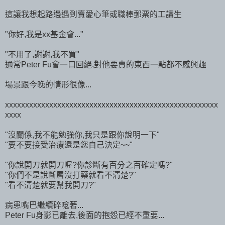
這讓我想起路邊遇到賣愛心筆或職棒郵票的工讀生
"你好,我是xx基金會..."
"不用了,謝謝,我不買"
通常Peter Fu會一口回絕,對他要賣的東西一點都不感興趣
場景跟今晚的情形很像...
xxxxxxxxxxxxxxxxxxxxxxxxxxxxxxxxxxxxxxxxxxxxxxxxxxxxx
xxxx
"沒關係,我不能勉強你,我只是跟你說明一下"
"要不要接受治療還是您自己決定~~"
"你說開刀就開刀喔?你診斷有百分之百確定嗎?"
"你們不是說斷層沒打藥就看不清楚?"
"看不清楚就要幫我開刀?"
病患嘴巴繼續碎唸著...
Peter Fu身影已離去,後面的抱怨已經不重要...