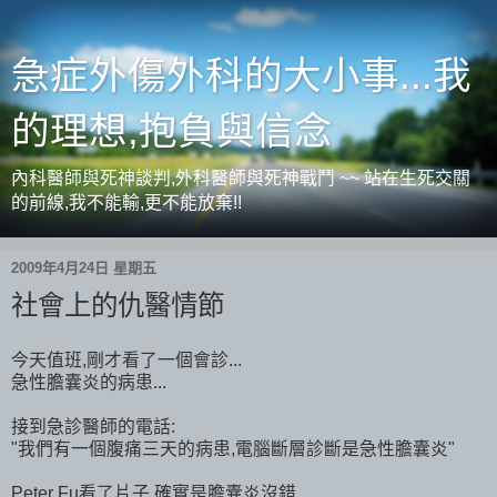
急症外傷外科的大小事...我
的理想,抱負與信念
內科醫師與死神談判,外科醫師與死神戰鬥 ~~ 站在生死交關
的前線,我不能輸,更不能放棄!!
2009年4月24日 星期五
社會上的仇醫情節
今天值班,剛才看了一個會診...
急性膽囊炎的病患...
接到急診醫師的電話:
"我們有一個腹痛三天的病患,電腦斷層診斷是急性膽囊炎"
Peter Fu看了片子,確實是膽囊炎沒錯,