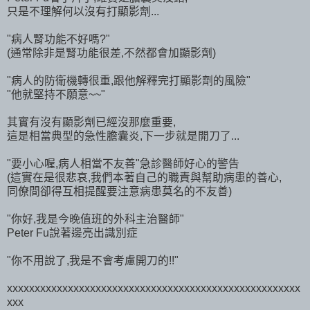
只是不理解何以沒有打顯影劑...
"病人腎功能不好嗎?"
(通常除非是腎功能很差,不然都會加顯影劑)
"病人的防衛機轉很重,跟他解釋完打顯影劑的風險"
"他就堅持不願意~~"
其實有沒有顯影劑已經沒那麼重要,
這是相當典型的急性膽囊炎,下一步就是開刀了...
"要小心喔,病人相當不友善"急診醫師好心的警告
(這實在是很悲哀,我們本著自己的職責與幫助病患的善心,
同僚間卻得互相提醒要注意病患莫名的不友善)
"你好,我是今晚值班的外科主治醫師"
Peter Fu說著邊亮出識別症
"你不用說了,我是不會考慮開刀的!!"
xxxxxxxxxxxxxxxxxxxxxxxxxxxxxxxxxxxxxxxxxxxxxxxxxxxxx
xxx