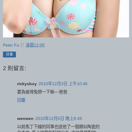
Peter Fu
於
凌晨12:00
分享
2 則留言:
rickysboy
2010年12月3日 上午10:46
要為彼得兔想一下嘛~~爸爸
回覆
wenwen
2010年12月5日 晚上8:49
以前馬丁下線的同事也送他了一個類似陶瓷的