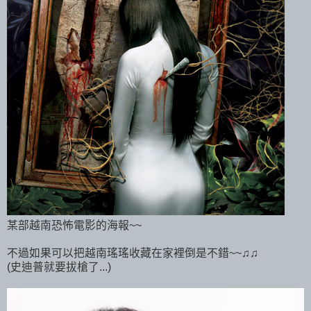
某部越南恐怖電影的海報~~
不過如果可以把越南瑤瑤收藏在家裡倒是不錯~~♫♫
(史迪普就要拔槍了...)