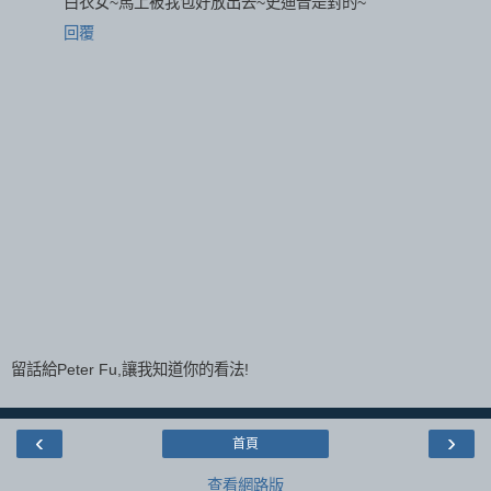
白衣女~馬上被我包好放出去~史迪普是對的~
回覆
留話給Peter Fu,讓我知道你的看法!
‹
›
首頁
查看網路版