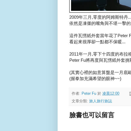
2009年三月,零度的阿姆斯特丹..
依然是凍僵的嘴角與不堪一擊的"瓦
這件瓦愣紙外套當年花了Peter F
看起來很厚卻一點都不保暖...
2011年一月,零下十四度的布拉格.
Peter Fu將再度與瓦愣紙外套挑
(其實心裡的如意算盤是一月底歐洲的
(握拳加充滿希望的眼神~~)
作者:
Peter Fu
於
凌晨12:00
文章分類:
旅人旅行旅誌
臉書也可以留言