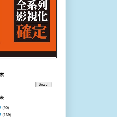
索
表
6
(90)
5
(139)