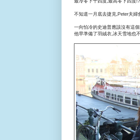
最冷零下十四度,最高零下四度!?
不知道一月底去捷克,Peter夫婦會
一向怕冷的史迪普應該沒有這個困
他早準備了羽絨衣,冰天雪地也不怕