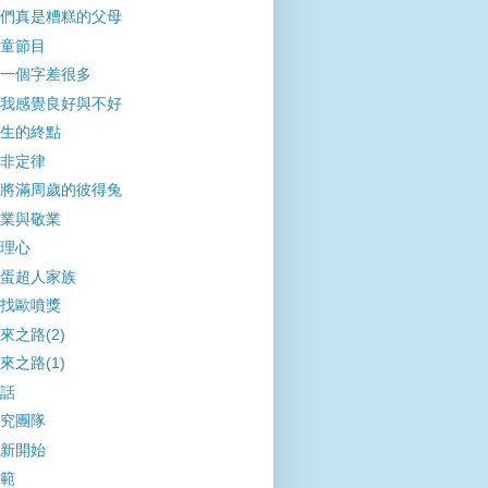
們真是糟糕的父母
童節目
一個字差很多
我感覺良好與不好
生的終點
非定律
將滿周歲的彼得兔
業與敬業
理心
蛋超人家族
找歐噴獎
來之路(2)
來之路(1)
話
究團隊
新開始
範