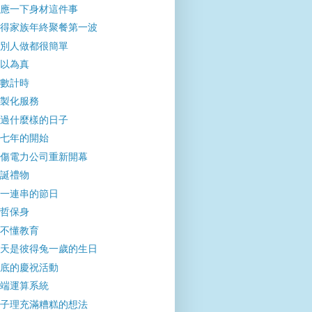
應一下身材這件事
得家族年終聚餐第一波
別人做都很簡單
以為真
數計時
製化服務
過什麼樣的日子
七年的開始
傷電力公司重新開幕
誕禮物
一連串的節日
哲保身
不懂教育
天是彼得兔一歲的生日
底的慶祝活動
端運算系統
子理充滿糟糕的想法