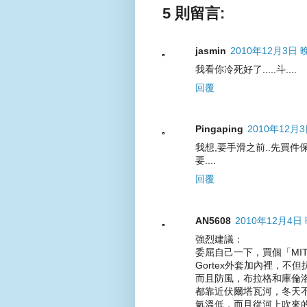
5 則留言:
jasmin
2010年12月3日 晚
我看你冷死好了.....斗....
回覆
Pingaping
2010年12月3
我想,要手滑之前..先買
要....
回覆
AN5608
2010年12月4日 
強烈建議：
委屈自己一下，買個「MI
Gortex外套加內裡，不但
而且防風，布拉格和庫倫
都靠近伏爾塔瓦河，冬天
氣溫低，而且從河上吹來