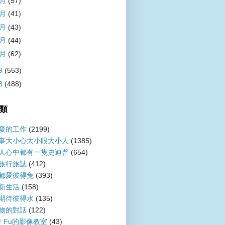
5月
(57)
4月
(41)
3月
(43)
2月
(44)
1月
(62)
9
(553)
8
(488)
類
愛的工作
(2199)
事大小心大小眼大小人
(1385)
人心中都有一隻史迪普
(654)
旅行旅誌
(412)
都愛彼得兔
(393)
新生活
(158)
期待彼得水
(135)
物的對話
(122)
er Fu的影像教室
(43)