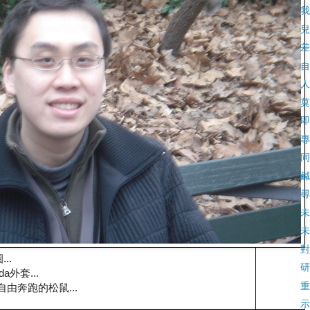
我
兒
差
自
人
莫
即
專
同
鹹
尋
未
未
對
..
研
a外套...
重
自由奔跑的松鼠...
示