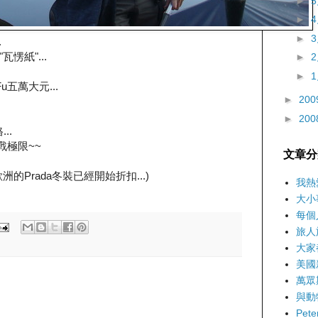
►
►
►
.
愣紙"...
►
►
u五萬大元...
►
200
►
200
..
戰極限~~
文章分
Prada冬裝已經開始折扣...)
我熱
大小
每個
旅人
大家
美國
萬眾
與動
Pet