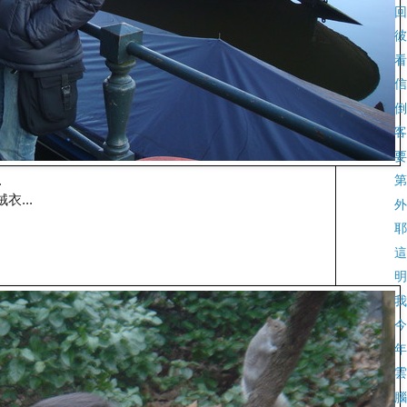
回
彼
看
信
倒
客
要
.
第
...
外
耶
這
明
我
今
年
雲
腦