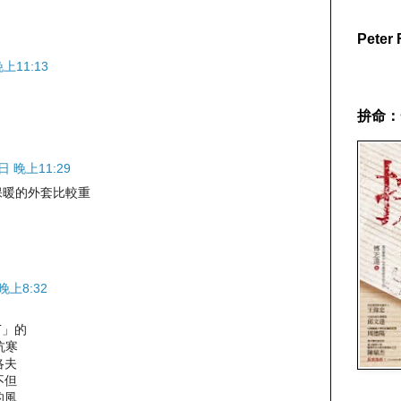
Pete
上11:13
拚命：
日 晚上11:29
件保暖的外套比較重
晚上8:32
T」的
抗寒
洛夫
不但
的風