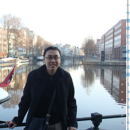
一
今
關
彼
史
不
建
除
送
越
►
►
►
►
►
►