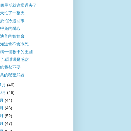
個星期就這樣過去了
天忙了一整天
於怕冷這回事
得兔的耐心
迪普的姊妹會
知道會不會冷死
構一個教學的王國
了感謝還是感謝
給我都不要
共的秘密武器
11月
(46)
10月
(46)
9月
(44)
8月
(46)
7月
(52)
6月
(47)