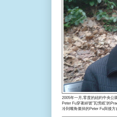
2005年一月,零度的紐約中央公園.
Peter Fu穿著綽號"瓦愣紙"的Prad
冷到嘴角僵掉的Peter Fu與後方