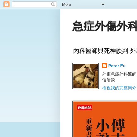
急症外傷外科
內科醫師與死神談判,外
Peter Fu
外傷急症外科醫師,文字
信洽談
檢視我的完整簡介