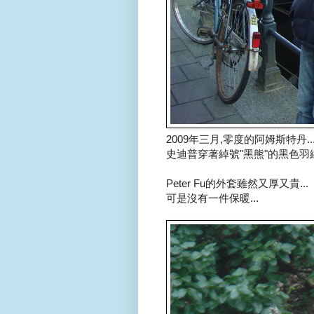
2009年三月,零度的阿姆斯特丹..
史迪普穿著綽號"黑熊"的黑色羽絨衣
Peter Fu的外套雖然又厚又貴...
可是沒有一件保暖...