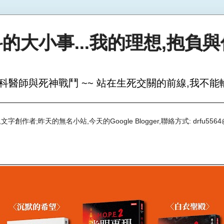
的大小事...我的理想,抱負
科醫師與死神戰鬥 ~~ 站在生死交關的前線,我不能輸
創作者;昨天的無名小站,今天的Google Blogger,聯絡方式: drfu5564