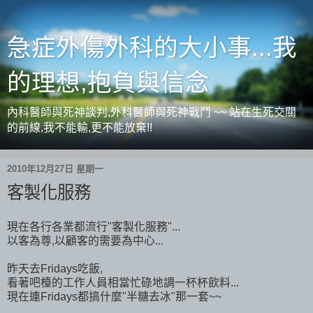
急症外傷外科的大小事...我
的理想,抱負與信念
內科醫師與死神談判,外科醫師與死神戰鬥 ~~ 站在生死交關
的前線,我不能輸,更不能放棄!!
2010年12月27日 星期一
客製化服務
現在各行各業都流行"客製化服務"...
以客為尊,以顧客的需要為中心...
昨天去Fridays吃飯,
看著吧檯的工作人員相當忙碌地調一杯杯飲料...
現在連Fridays都搞什麼"半糖去冰"那一套~~