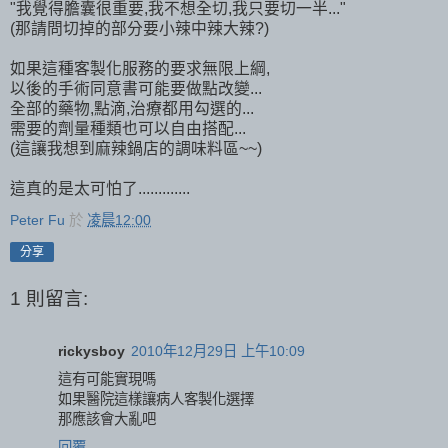
"我覺得膽囊很重要,我不想全切,我只要切一半..."
(那請問切掉的部分要小辣中辣大辣?)
如果這種客製化服務的要求無限上綱,
以後的手術同意書可能要做點改變...
全部的藥物,點滴,治療都用勾選的...
需要的劑量種類也可以自由搭配...
(這讓我想到麻辣鍋店的調味料區~~)
這真的是太可怕了.............
Peter Fu
於
凌晨12:00
分享
1 則留言:
rickysboy
2010年12月29日 上午10:09
這有可能實現嗎
如果醫院這樣讓病人客製化選擇
那應該會大亂吧
回覆