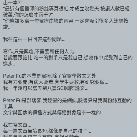
出一本?"
"最近有個醫師的粉絲專頁很紅,才成立沒幾天,按讚人數已經
破萬,你的怎麼才兩千?"
"你應該多寫一些醫療崩壞的內容,一定會吸引很多人連結按
讚..."
我在這裡一併回答這些問題...
寫作,只是興趣,不需要和任何人比...
若說要跟誰比,唯一的對手只是我自己,從寫作中感受到自己的
進步...
Peter Fu的本業是醫療,除了寫醫學散文之外,
我有刀要開,有病人要看,有學生要教,有研究要做...
我一年還可以寫五到八篇SCI國際論文...
Peter Fu是部落客,我經營的是網誌,臉書只是我與粉絲互動的
工具...
文字與圖像的傳播方式與傳播對象是不一樣的...
我在寫文章...
每一篇文章無論長短,都像是自己的孩子...