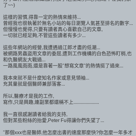
了~~)
這樣的習慣,得靠一定的熱情來維持...
曾經我也很執著於無名小站的每日瀏覽人氣甚至排名的數字...
但慢慢也覺得,只要有讀者真心喜歡自己的文章,
一切就已經足夠,不管這些讀者有多少...
這些年網站的經營,我遭遇過江郎才盡的低潮...
被網路男蟲盜用文章的委屈,遭到工作機構的白色恐怖盯梢,也
和仇醫網友大戰過...
一路風風雨雨,還是靠著一股"想寫文章"的熱情挺了過來...
我本來就不是什麼知名作家或意見領袖...
充其量就是個醫師兼部落客...
所以,醫療才是我的工作,
寫作,只是興趣,連副業都還稱不上.....................
我一直很感謝讀者給我的支持,
但對某些粉絲的抬愛,Peter Fu得讓你們失望了...
"那個xxx也是醫師,他怎麼出書的速度那麼快?你怎麼一年多才