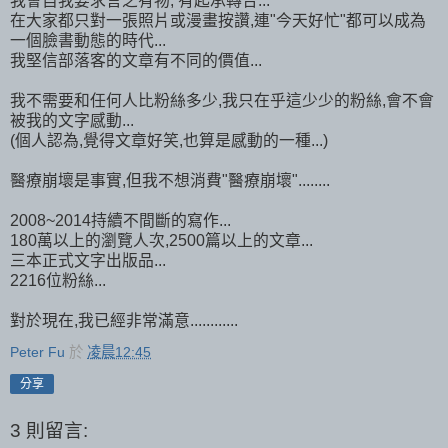
我會自我要求言之有物, 有起承轉合...
在大家都只對一張照片或漫畫按讚,連"今天好忙"都可以成為
一個臉書動態的時代...
我堅信部落客的文章有不同的價值...
我不需要和任何人比粉絲多少,我只在乎這少少的粉絲,會不會
被我的文字感動...
(個人認為,覺得文章好笑,也算是感動的一種...)
醫療崩壞是事實,但我不想消費"醫療崩壞"........
2008~2014持續不間斷的寫作...
180萬以上的瀏覽人次,2500篇以上的文章...
三本正式文字出版品...
2216位粉絲...
對於現在,我已經非常滿意............
Peter Fu
於
凌晨12:45
分享
3 則留言: