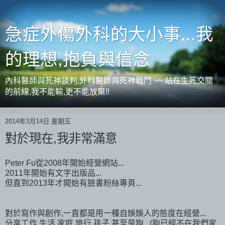
急症外傷外科的大小事...我
的理想,抱負與信念
內科醫師與死神談判,外科醫師與死神戰鬥 ~~ 站在生死交關
的前線,我不能輸,更不能放棄!!
2014年3月14日 星期五
對於現在,我非常滿意
Peter Fu從2008年開始經營網站...
2011年開始有文字出版品...
但直到2013年才開始有臉書粉絲專頁...
對於寫作與創作,一直都是用一種自娛娛人的態度在經營...
分享工作,生活,家庭,旅行,孩子,甚至是狗...(狗已經不在我們家