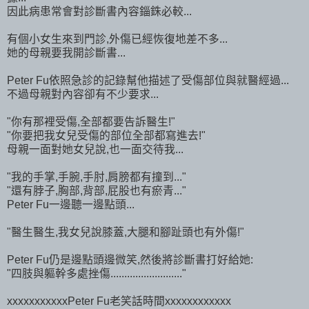
因此病患常會對診斷書內容錙銖必較...
有個小女生來到門診,外傷已經恢復地差不多...
她的母親要我開診斷書...
Peter Fu依照急診的記錄幫他描述了受傷部位與就醫經過...
不過母親對內容卻有不少要求...
"你有那裡受傷,全部都要告訴醫生!"
"你要把我女兒受傷的部位全部都寫進去!"
母親一面對她女兒說,也一面交待我...
"我的手掌,手腕,手肘,肩膀都有撞到..."
"還有脖子,胸部,背部,屁股也有瘀青..."
Peter Fu一邊聽一邊點頭...
"醫生醫生,我女兒說膝蓋,大腿和腳趾頭也有外傷!"
Peter Fu仍是邊點頭邊微笑,然後將診斷書打好給她:
"四肢與軀幹多處挫傷.........................."
xxxxxxxxxxxPeter Fu老笑話時間xxxxxxxxxxxx