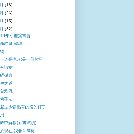
6月
(18)
5月
(26)
4月
(16)
3月
(32)
014年小型簽書會
新故事-導讀
號
一道傷疤,都是一個故事
有誠意
經據典
生之道
合潮流
傳手法
還是少講點有的沒的好了
用
救或解救(新書試讀)
於現在,我非常滿意