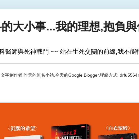
的大小事...我的理想,抱負
科醫師與死神戰鬥 ~~ 站在生死交關的前線,我不能輸
創作者;昨天的無名小站,今天的Google Blogger,聯絡方式: drfu5564