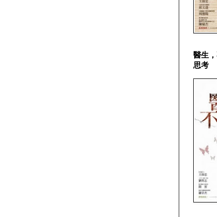
醫生，
思考