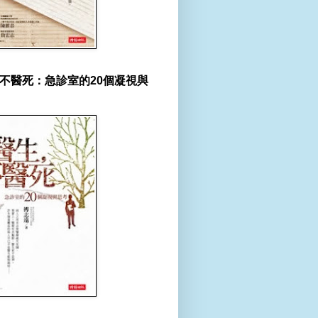
不醫死：急診室的20個凝視與