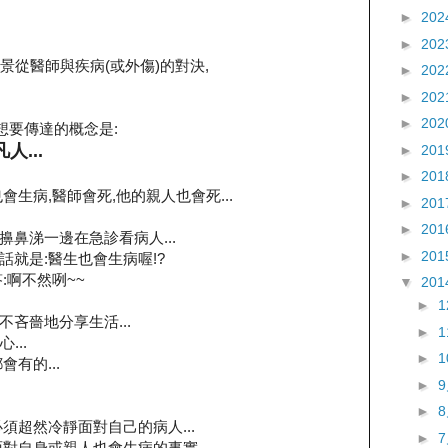
►
202
►
202
把場景從醫師與疾病(或外傷)的對決,
►
202
►
202
►
202
想要傳達的概念是:
...
►
201
►
201
生病,醫師會死,他的親人也會死...
►
201
►
201
一邊擤鼻涕一邊在急診看病人...
►
201
一句話就是:醫生也會生病喔!?
:啊不然咧~~
▼
201
►
毫不吝嗇地分享生活...
►
...
►
有的...
►
►
須超然冷靜面對自己的病人...
►
對自身或親人也會生病的事實...