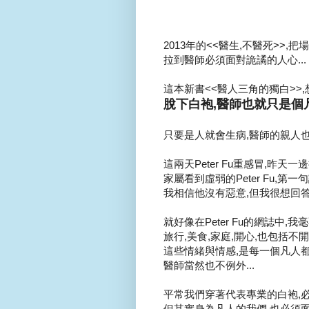
2013年的<<醫生,不醫死>>,
拉到醫師必須面對詭譎的人心...
這本新書<<醫人三角的獨白>>,
脫下白袍,醫師也就只是個凡人
只要是人就會生病,醫師的親人也會
這兩天Peter Fu重感冒,昨天
家屬看到虛弱的Peter Fu,第
我相信他沒有惡意,但我很想回答
就好像在Peter Fu的網誌中,我
旅行,美食,家庭,開心,也包括不開心
這些情緒與情感,是每一個凡人都會
醫師當然也不例外...
平常我們穿著代表專業的白袍,必
但其實身為凡人的我們,也必須面