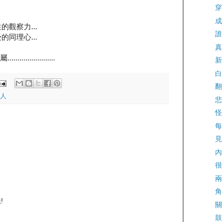
穿
成
觀察力...
誰
同理心...
真
...............
新
白
翻
人
悲
怪
每
見
內
很
兩
角
!
關
鼓