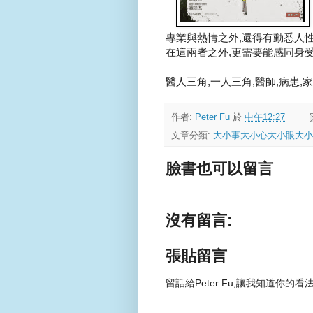
專業與熱情之外,還得有動悉人性的
在這兩者之外,更需要能感同身受的
醫人三角,一人三角,醫師,病患,家屬.........
作者:
Peter Fu
於
中午12:27
文章分類:
大小事大小心大小眼大小
臉書也可以留言
沒有留言:
張貼留言
留話給Peter Fu,讓我知道你的看法