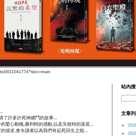
cts/0011041774?sloc=main
站內搜
.
文章列
我講了許多許死神纏鬥的故事...
驚心動魄,勝利時的感動,以及失敗時的落莫...
►
202
的描述,會令讀者以為我們有起死回生之能...
►
202