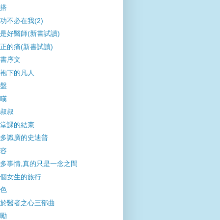
搭
功不必在我(2)
是好醫師(新書試讀)
正的痛(新書試讀)
書序文
袍下的凡人
盤
嘆
叔叔
堂課的結束
多識廣的史迪普
容
多事情,真的只是一念之間
個女生的旅行
色
於醫者之心三部曲
勵