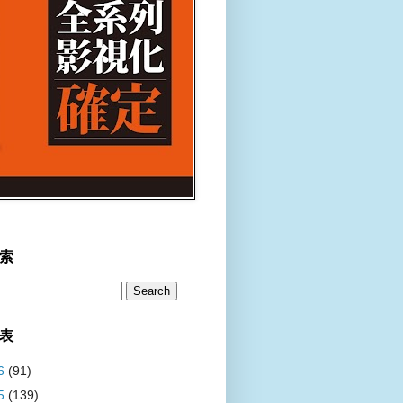
索
表
6
(91)
5
(139)