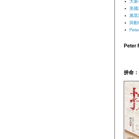
大家
美國
萬眾
與動
Pet
Pete
拚命：