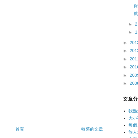
保
就
►
►
►
201
►
201
►
201
►
201
►
200
►
200
文章分
我熱
大小
每個
首頁
較舊的文章
旅人