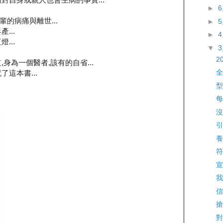
►
長輩的病痛與離世...
►
...
►
...
▼
2
身為一個醫者,該有的自省...
全
這本書...
型
每
沒
引
養
符
宣
我
信
搶
對