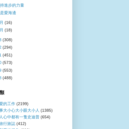
持進步的力量
是愛海邊
2月
(16)
1月
(18)
3
(308)
2
(294)
1
(451)
0
(573)
9
(553)
8
(488)
類
愛的工作
(2199)
事大小心大小眼大小人
(1385)
人心中都有一隻史迪普
(654)
旅行旅誌
(412)