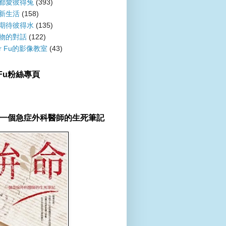
都愛彼得兔
(393)
新生活
(158)
期待彼得水
(135)
物的對話
(122)
er Fu的影像教室
(43)
r Fu粉絲專頁
一個急症外科醫師的生死筆記