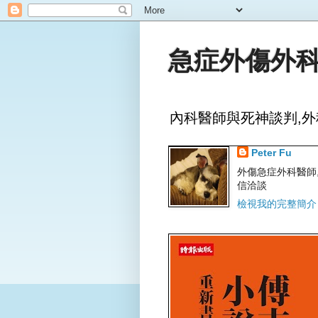
急症外傷外科
內科醫師與死神談判,外
Peter Fu
外傷急症外科醫師,文字
信洽談
檢視我的完整簡介