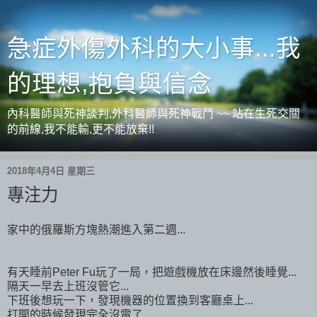
急症外傷外科的大小事...我
的理想,抱負與信念
內科醫師與死神談判,外科醫師與死神戰鬥 ~~ 站在生死交關
的前線,我不能輸,更不能放棄!!
2018年4月4日 星期三
專注力
家中的俄羅斯方塊熱潮進入第二週...
有天睡前Peter Fu玩了一局，把遊戲機放在床邊然後睡覺...
隔天一早去上班沒管它...
下班後想玩一下，發現機器的位置換到客廳桌上...
打開的時候發現完全沒電了...