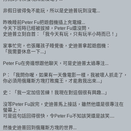
非假日彼得兔不能玩，所以是史迪普玩到沒電...
昨晚睡前Peter Fu把遊戲機插上充電線...
今天下班時已經被拔掉，Peter Fu還沒問，
史迪普立刻自首：「我今天有玩，只有玩半小時而已！」
家事忙完，也張羅孩子睡覺後，史迪普拿起遊戲機：
「我需要休息一下...」
Peter Fu在旁邊想跟他聊天，可是史迪普太過專注...
P：「我問你喔，如果有一天像電影一樣，我被壞人抓走了，
你必須用俄羅斯方塊打敗魔王，才能救我出來...」
史：「我一定加倍苦練！我現在對這個很有興趣...」
沒等Peter Fu說完，史迪普馬上接話，雖然他還是很專注在
螢幕上，
可是這句話回得很快，令Peter Fu不知該哭還是該笑....
然後史迪普回到俄羅斯方塊的世界...