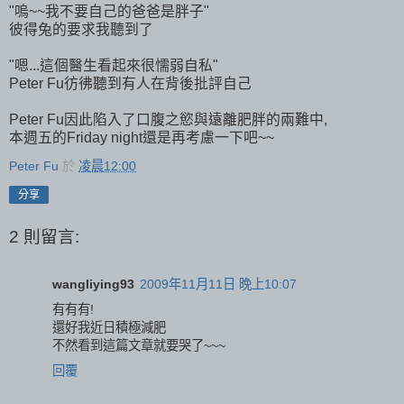
"嗚~~我不要自己的爸爸是胖子"
彼得兔的要求我聽到了
"嗯...這個醫生看起來很懦弱自私"
Peter Fu彷彿聽到有人在背後批評自己
Peter Fu因此陷入了口腹之慾與遠離肥胖的兩難中,
本週五的Friday night還是再考慮一下吧~~
Peter Fu
於
凌晨12:00
分享
2 則留言:
wangliying93
2009年11月11日 晚上10:07
有有有!
還好我近日積極減肥
不然看到這篇文章就要哭了~~~
回覆