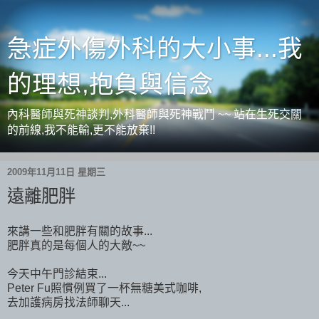
急症外傷外科的大小事...我
的理想,抱負與信念
內科醫師與死神談判,外科醫師與死神戰鬥 ~~ 站在生死交關
的前線,我不能輸,更不能放棄!!
2009年11月11日 星期三
遠離肥胖
來講一些和肥胖有關的故事...
肥胖真的是每個人的大敵~~
今天中午門診結束...
Peter Fu照慣例買了一杯無糖美式咖啡,
去加護病房找法師聊天...