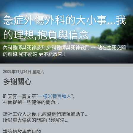
急症外傷外科的大小事...我
的理想,抱負與信念
內科醫師與死神談判,外科醫師與死神戰鬥 ~~ 站在生死交關
的前線,我不能輸,更不能放棄!!
2009年11月14日 星期六
多謝關心
昨天有一篇文章"
一樣米養百種人
",
裡面提到一些健保的問題...
請社工介入之後,已經幫他們請領補助了...
所以重大傷病的問題已經解決...
講這個故事的目的...