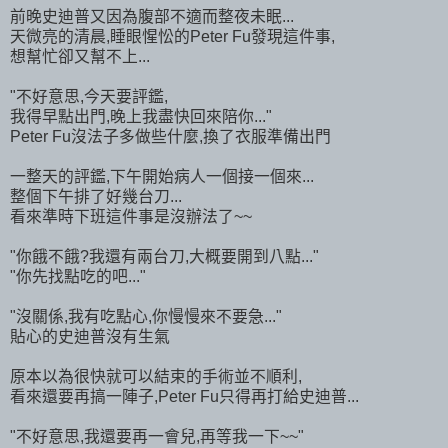
前晚史迪普又因為腹部不適而整夜未眠...
天微亮的清晨,睡眼惺忪的Peter Fu發現這件事,
想幫忙卻又幫不上...
"不好意思,今天要評鑑,
我得早點出門,晚上我盡快回來陪你..."
Peter Fu沒法子多做些什麼,換了衣服準備出門
一整天的評鑑,下午開始病人一個接一個來...
整個下午排了好幾台刀...
看來準時下班這件事是沒辦法了~~
"你餓不餓?我還有兩台刀,大概要開到八點..."
"你先找點吃的吧..."
"沒關係,我有吃點心,你慢慢來不要急..."
貼心的史迪普沒有生氣
原本以為很快就可以結束的手術並不順利,
看來還要再搞一陣子,Peter Fu只得再打給史迪普...
"不好意思,我還要再一會兒,再等我一下~~"