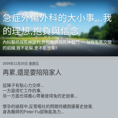
急症外傷外科的大小事...我
的理想,抱負與信念
內科醫師與死神談判,外科醫師與死神戰鬥 ~~ 站在生死交關
的前線,我不能輸,更不能放棄!!
2009年11月20日 星期五
再累,還是要陪陪家人
這陣子有點心力交瘁...
一方面得忙工作的事,
另一方面也得擔心帶著彼得兔的史迪普...
懷孕的過程中,反胃嘔吐的問題持續困擾著史迪普,
身為醫師的Peter Fu卻無能為力...