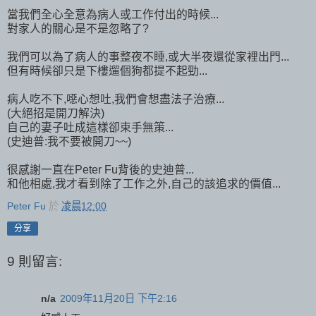
當我們全心全意為病人或工作付出的時候...
對家人的關心是不是忽略了?
我們可以為了病人的事整夜不睡,或大半夜還從家裡出門...
但有時候卻只是下樓遛個狗都提不起勁...
病人吃不下,噁心想吐,我們會想盡法子治療...
(大絕招是開刀解決)
自己的妻子吐成這樣卻束手無策...
(史迪普:我不要被開刀~~)
很感謝一直在Peter Fu背後的史迪普...
和他相處,我才看到除了工作之外,自己的該追求的價值...
Peter Fu
於
凌晨12:00
分享
9 則留言:
n/a
2009年11月20日 下午2:16