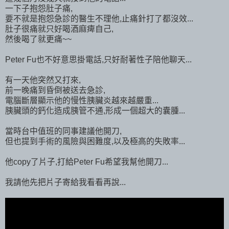
一下子抱怨肚子痛,
要不就是抱怨急診的醫生不理他,止痛針打了都沒效...
肚子很痛就只好喝酒麻痺自己,
然後喝了就更痛~~
Peter Fu也不好意思掛電話,只好耐著性子陪他聊天...
有一天他突然又打來,
前一晚痛到昏倒被送去急診,
電腦斷層顯示他的慢性胰臟炎越來越嚴重...
胰臟頭的鈣化造成胰管不通,形成一個超大的囊腫...
當時台中值班的同事建議他開刀,
但也提到手術的風險與困難度,以及極高的失敗率...
他copy了片子,打給Peter Fu希望我幫他開刀...
我請他先把片子寄給我看看再說...