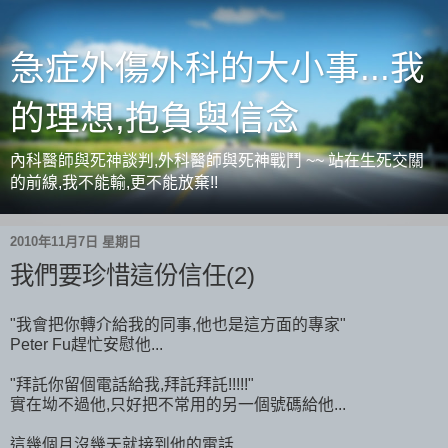
急症外傷外科的大小事...我
的理想,抱負與信念
內科醫師與死神談判,外科醫師與死神戰鬥 ~~ 站在生死交關
的前線,我不能輸,更不能放棄!!
2010年11月7日 星期日
我們要珍惜這份信任(2)
"我會把你轉介給我的同事,他也是這方面的專家"
Peter Fu趕忙安慰他...
"拜託你留個電話給我,拜託拜託!!!!!"
實在坳不過他,只好把不常用的另一個號碼給他...
這幾個月沒幾天就接到他的電話...