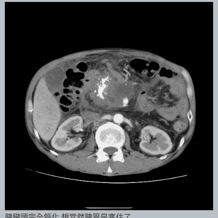
胰臟頭完全鈣化,想當然胰管是塞住了...