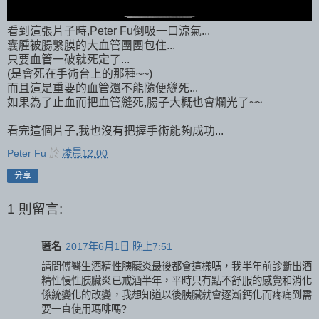
看到這張片子時,Peter Fu倒吸一口涼氣...
囊腫被腸繫膜的大血管團團包住...
只要血管一破就死定了...
(是會死在手術台上的那種~~)
而且這是重要的血管還不能隨便縫死...
如果為了止血而把血管縫死,腸子大概也會爛光了~~
看完這個片子,我也沒有把握手術能夠成功...
Peter Fu
於
凌晨12:00
分享
1 則留言:
匿名
2017年6月1日 晚上7:51
請問傅醫生酒精性胰臟炎最後都會這樣嗎，我半年前診斷出酒
精性慢性胰臟炎已戒酒半年，平時只有點不舒服的感覺和消化
係統變化的改變，我想知道以後胰臟就會逐漸鈣化而疼痛到需
要一直使用瑪啡嗎?