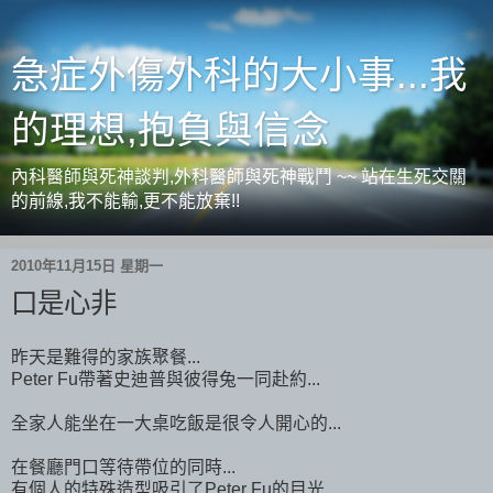
急症外傷外科的大小事...我
的理想,抱負與信念
內科醫師與死神談判,外科醫師與死神戰鬥 ~~ 站在生死交關
的前線,我不能輸,更不能放棄!!
2010年11月15日 星期一
口是心非
昨天是難得的家族聚餐...
Peter Fu帶著史迪普與彼得兔一同赴約...
全家人能坐在一大桌吃飯是很令人開心的...
在餐廳門口等待帶位的同時...
有個人的特殊造型吸引了Peter Fu的目光...