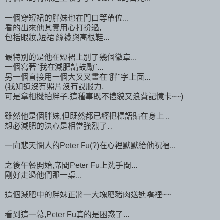
一個穿短裙的胖妹也在門口等帶位...
看的出來他其實用心打扮過,
包括眼妝,短裙,絲襪與高根鞋...
最特別的是他在短裙上別了幾個徽章...
一個寫著"我在減肥請鼓勵"...
另一個直接用一個大叉叉畫在"胖"字上面...
(我知道沒有照片沒有說服力,
可是拿相機拍胖子,這種事既不禮貌又浪費記憶卡~~)
雖然他是個胖妹,但既然都已經把標語貼在身上...
想必減肥的決心是相當強烈了...
一向悲天憫人的Peter Fu(?)在心裡默默給他祝福...
之後午餐開始,席間Peter Fu上洗手間...
剛好走過他們那一桌...
這個減肥中的胖妹正將一大塊肥豬肉送進嘴裡~~
看到這一幕,Peter Fu真的是困惑了...