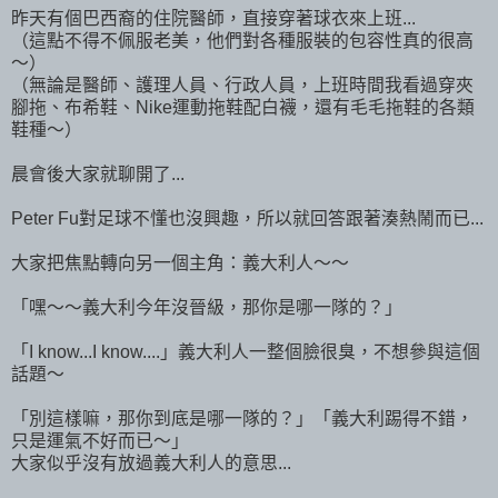
昨天有個巴西裔的住院醫師，直接穿著球衣來上班...
（這點不得不佩服老美，他們對各種服裝的包容性真的很高
～）
（無論是醫師、護理人員、行政人員，上班時間我看過穿夾
腳拖、布希鞋、Nike運動拖鞋配白襪，還有毛毛拖鞋的各類
鞋種～）
晨會後大家就聊開了...
Peter Fu對足球不懂也沒興趣，所以就回答跟著湊熱鬧而已...
大家把焦點轉向另一個主角：義大利人～～
「嘿～～義大利今年沒晉級，那你是哪一隊的？」
「I know...I know....」義大利人一整個臉很臭，不想參與這個
話題～
「別這樣嘛，那你到底是哪一隊的？」「義大利踢得不錯，
只是運氣不好而已～」
大家似乎沒有放過義大利人的意思...