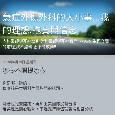
急症外傷外科的大小事...我
的理想,抱負與信念
內科醫師與死神談判,外科醫師與死神戰鬥 ~~ 站在生死交關
的前線,我不能輸,更不能放棄!!
2018年6月15日 星期五
哪壺不開提哪壺
你是哪一隊的？
這應該是本週科內最熱門的話題。
隨著世足賽開踢，再加上美國隊沒有晉級...
老美還是關心戰況，不過支持隊伍就變得相當分歧...