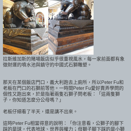
拉斯維加斯的賭場飯店似乎很重視風水，每一家前面都有象
徵財運的噴水池與鎮守的中國式石獅雕塑。
那天在某個飯店門口，義大利跑去上廁所，所以Peter Fu和
老板在門口的石獅前等他。一時間Peter Fu愛好賣弄學問的
個性又跑出來，於是指著兩隻石獅子問老板：「這兩隻獅
子，你知道怎麼分公母嗎？」
老板仔細看了半天，還是講不出來。
這時Peter Fu相當得意的說明：「你注意看，公獅子的腳下
踩的是球，代表地球、世界與權力；母獅子腳下踩的是小獅