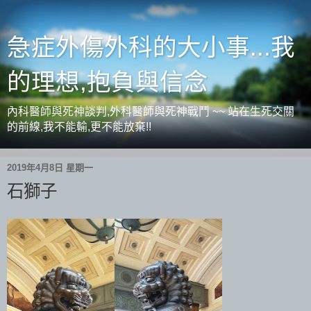
急症外傷外科的大小事...我
的理想,抱負與信念
內科醫師與死神談判,外科醫師與死神戰鬥 ~~ 站在生死交關
的前線,我不能輸,更不能放棄!!
2019年4月8日 星期一
石獅子