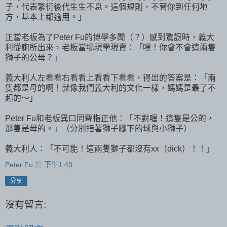
子，代表繁衍後代生生不息。這個規則，不管你到任何地
方，基本上都適用。」
正當老板為了Peter Fu的博學多聞（？）感到驚訝時，義大
利從廁所出來，老板當場現學現賣：「嘿！你會不會這兩隻
獅子的公母？」
義大利人左看看右看看上看看下看看，得出的答案是：「兩
隻都是母的啊！就像我們義大利的文化一樣，媽媽是最了不
起的～」
Peter Fu和老板異口同聲指正他：「不對喔！這隻是公的，
那隻是母的。」（分別指著獅子腳下的球與小獅子）
義大利人：「不可能！這兩隻獅子都沒有xx（dick）！！」
Peter Fu
於
下午1:40
分享
沒有留言: