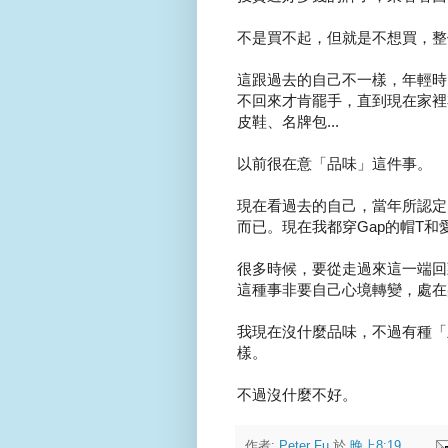
不是買不起，但就是不想買，整
這跟過去的自己不一樣，年輕時
不回來才肯罷手，直到現在家裡
皮鞋、名牌包...
以前很在意「品味」這件事。
現在看過去的自己，當年所認定
而已。現在我都穿Gap的帽T
很多時候，要從走過來這一端回
這種事非要自己心境轉變，處在
我現在沒什麼品味，不過有種「
樣。
不過沒什麼不好。
作者:
Peter Fu
於
晚上8:19