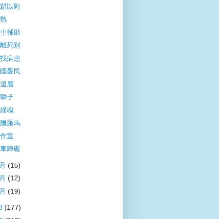
鬆以對
熟
車輔助
離死別
找病患
國憂民
溫層
獅子
婦魂
臘羅馬
作室
車障礙
3月
(15)
2月
(12)
1月
(19)
8
(177)