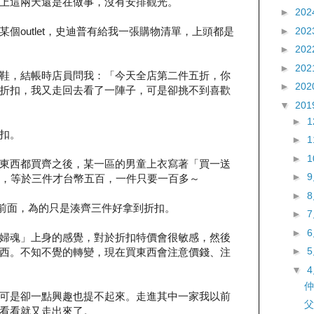
上這兩天還是在做事，沒有安排觀光。
►
202
►
202
個outlet，史迪普有給我一張購物清單，上頭都是
►
202
►
202
鞋，結帳時店員問我：「今天全店第二件五折，你
►
202
折扣，我又走回去看了一陣子，可是卻挑不到喜歡
▼
201
►
扣。
►
►
東西都買齊之後，某一區的男童上衣寫著「買一送
►
下，等於三件才台幣五百，一件只要一百多～
►
在這前面，為的只是湊齊三件好拿到折扣。
►
►
婦魂」上身的感覺，對於折扣特價會很敏感，然後
►
西。不知不覺的轉變，現在買東西會注意價錢、注
▼
仲
可是卻一點興趣也提不起來。走進其中一家我以前
父
看看就又走出來了。