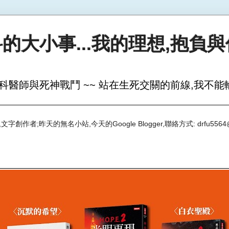
的大小事...我的理想,抱負
科醫師與死神戰鬥 ~~ 站在生死交關的前線,我不能輸
創作者;昨天的無名小站,今天的Google Blogger,聯絡方式: drfu5564