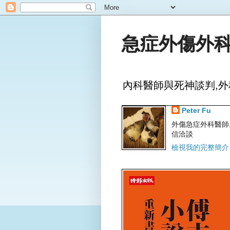
急症外傷外科
內科醫師與死神談判,外
Peter Fu
外傷急症外科醫師,文字
信洽談
檢視我的完整簡介