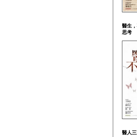
醫生，
思考
醫人三