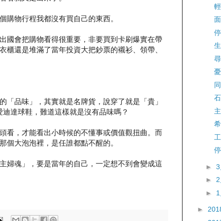
輕
個購物行程我都沒有買自己的東西。
面
停
出國會把購物看得很重要，非要買到卡刷爆實在帶
生
衣櫃還是堆滿了當年投資大把鈔票的襯衫、領帶、
尋
憂
同
石
的「品味」，其實就是名牌貨，說穿了就是「貴」
主
和愛迪達球鞋，難道這樣就是沒有品味嗎？
希
頭看，才能看出小時候的不懂事或價值觀扭曲。而
工
那個大泡泡裡，是任誰都點不醒的。
停
主婦魂」，要是當年的自己，一定想不到會變成這
►
►
►
►
201