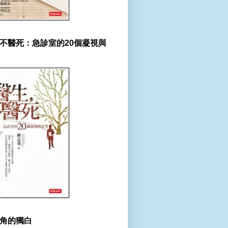
不醫死：急診室的20個凝視與
角的獨白