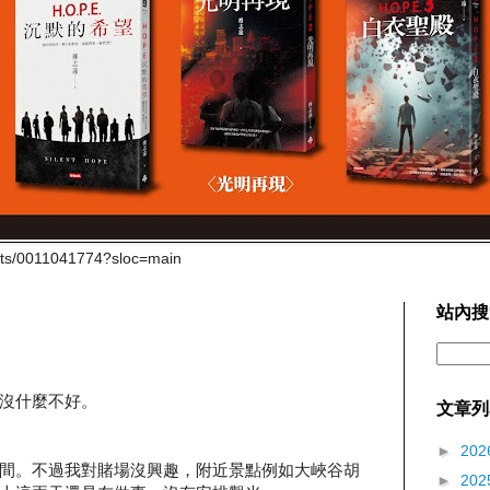
cts/0011041774?sloc=main
站內搜
沒什麼不好。
文章列
►
202
間。不過我對賭場沒興趣，附近景點例如大峽谷胡
►
202