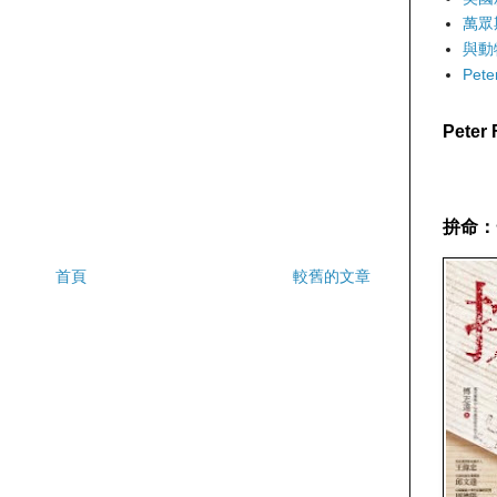
萬眾
與動
Pet
Pete
拚命：
首頁
較舊的文章