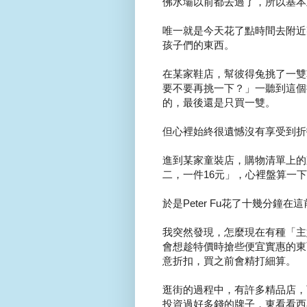
佛水壩以前都去過了，所以基本
唯一就是今天花了點時間去附近某
孩子們的東西。
在某家鞋店，幫彼得兔挑了一雙
要不要再挑一下？」一聽到這個
的，最後還是只買一雙。
但心裡始終很遺憾沒有享受到折
進到某家童裝店，購物清單上的
二，一件16元」，心裡盤算一
於是Peter Fu花了十幾分鐘
我突然發現，怎麼現在有種「主
會想趁特價時搶些便宜實惠的東
意折扣，買之前會精打細算。
逛街的過程中，有許多精品店，
投資過好多錢的牌子，東看看西