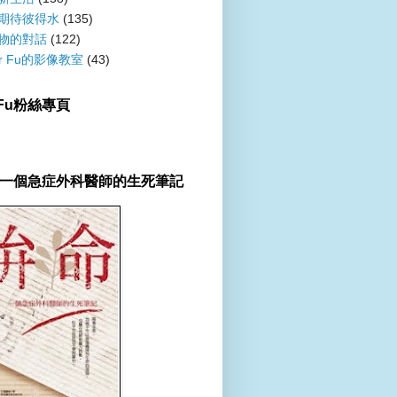
期待彼得水
(135)
物的對話
(122)
er Fu的影像教室
(43)
r Fu粉絲專頁
一個急症外科醫師的生死筆記