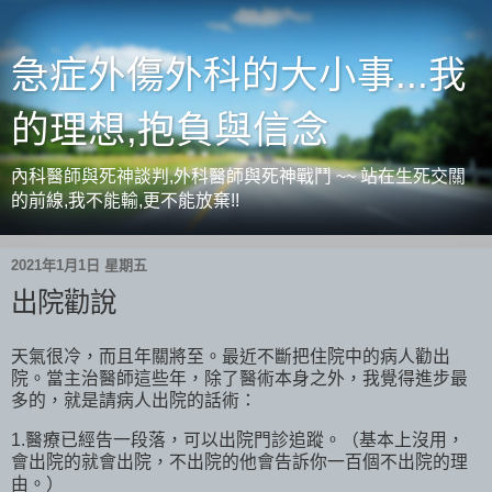
急症外傷外科的大小事...我
的理想,抱負與信念
內科醫師與死神談判,外科醫師與死神戰鬥 ~~ 站在生死交關
的前線,我不能輸,更不能放棄!!
2021年1月1日 星期五
出院勸說
天氣很冷，而且年關將至。最近不斷把住院中的病人勸出
院。當主治醫師這些年，除了醫術本身之外，我覺得進步最
多的，就是請病人出院的話術：
1.醫療已經告一段落，可以出院門診追蹤。（基本上沒用，
會出院的就會出院，不出院的他會告訴你一百個不出院的理
由。）