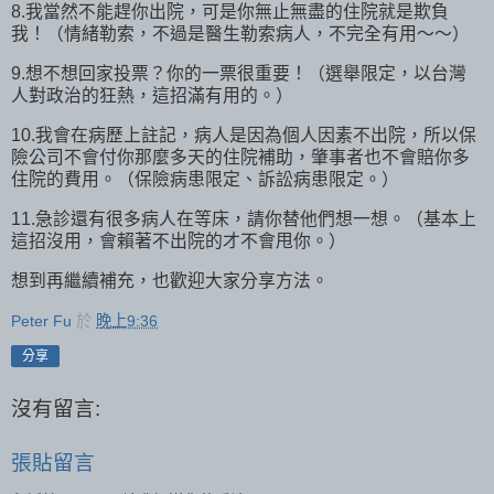
8.我當然不能趕你出院，可是你無止無盡的住院就是欺負
我！（情緒勒索，不過是醫生勒索病人，不完全有用～～）
9.想不想回家投票？你的一票很重要！（選舉限定，以台灣
人對政治的狂熱，這招滿有用的。）
10.我會在病歷上註記，病人是因為個人因素不出院，所以保
險公司不會付你那麼多天的住院補助，肇事者也不會賠你多
住院的費用。（保險病患限定、訴訟病患限定。）
11.急診還有很多病人在等床，請你替他們想一想。（基本上
這招沒用，會賴著不出院的才不會甩你。）
想到再繼續補充，也歡迎大家分享方法。
Peter Fu
於
晚上9:36
分享
沒有留言:
張貼留言