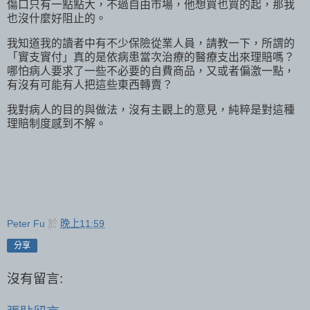
傷口只有一點點大，不過自由市場，他想買也買的起，那我
也沒什麼好阻止的。
我知道我的讀者中有不少保險從業人員，請教一下，所謂的
「實支實付」真的是依病患當次治療的醫療支出來理賠嗎？
哪怕病人要求了一些不必要的自費商品，又或者偏激一點，
有沒有可能有人把這些東西轉賣？
我對病人的目的與做法，沒有主觀上的意見，純粹是對這種
理賠制度感到不解。
Peter Fu
於
晚上11:59
分享
沒有留言: