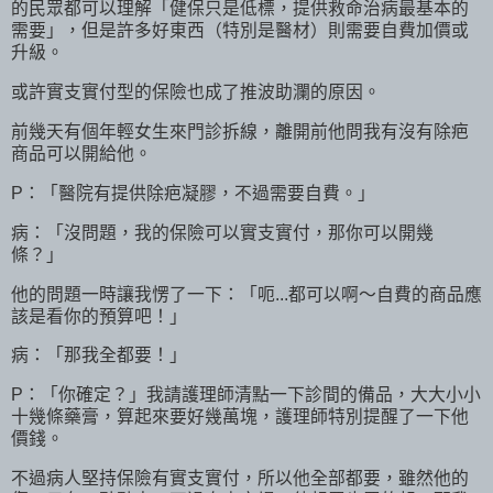
的民眾都可以理解「健保只是低標，提供救命治病最基本的
需要」，但是許多好東西（特別是醫材）則需要自費加價或
升級。
或許實支實付型的保險也成了推波助瀾的原因。
前幾天有個年輕女生來門診拆線，離開前他問我有沒有除疤
商品可以開給他。
P：「醫院有提供除疤凝膠，不過需要自費。」
病：「沒問題，我的保險可以實支實付，那你可以開幾
條？」
他的問題一時讓我愣了一下：「呃...都可以啊～自費的商品應
該是看你的預算吧！」
病：「那我全都要！」
P：「你確定？」我請護理師清點一下診間的備品，大大小小
十幾條藥膏，算起來要好幾萬塊，護理師特別提醒了一下他
價錢。
不過病人堅持保險有實支實付，所以他全部都要，雖然他的