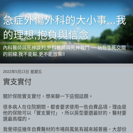
急症外傷外科的大小事...我
的理想,抱負與信念
內科醫師與死神談判,外科醫師與死神戰鬥 ~~ 站在生死交關
的前線,我不能輸,更不能放棄!!
2022年5月13日 星期五
實支實付
關於保險實支實付，想來聊一下這個話題。
很多病人在住院期間，都會要求使用一些自費品項，理由是
他的保險可以「實支實付」，所以房型要選最好的，醫材要
選最高檔的。
我覺得這幾年自費醫材的市場與風氣有越來越普遍，大部份