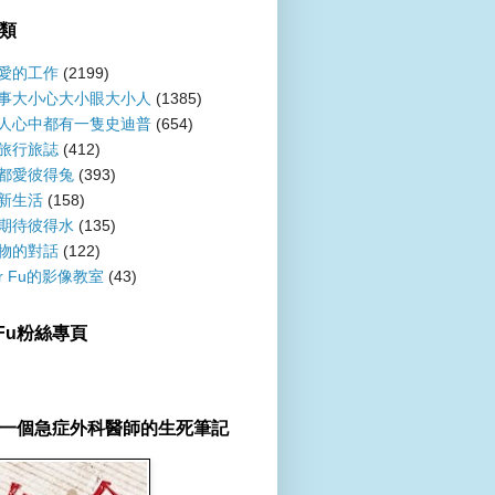
類
愛的工作
(2199)
事大小心大小眼大小人
(1385)
人心中都有一隻史迪普
(654)
旅行旅誌
(412)
都愛彼得兔
(393)
新生活
(158)
期待彼得水
(135)
物的對話
(122)
er Fu的影像教室
(43)
r Fu粉絲專頁
一個急症外科醫師的生死筆記