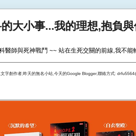
的大小事...我的理想,抱負
科醫師與死神戰鬥 ~~ 站在生死交關的前線,我不能輸
創作者;昨天的無名小站,今天的Google Blogger,聯絡方式: drfu5564