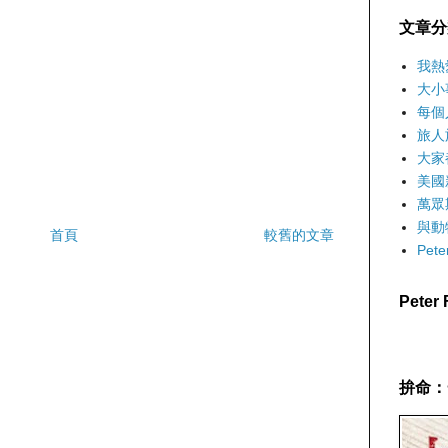
文章分
我熱
大小
每個
旅人
大家
美國
萬眾
與動
首頁
較舊的文章
Pet
Pete
拚命：