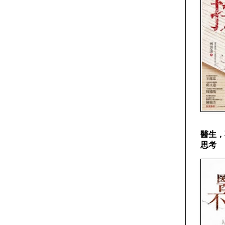
醫生，
思考