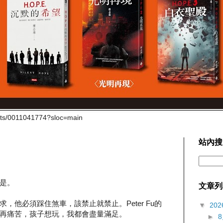
cts/0011041774?sloc=main
站內搜
是。
文章列
，他必須踩住煞車，該禁止就禁止。Peter Fu的
▼
202
再痛苦，孩子想玩，我都會盡量滿足。
►