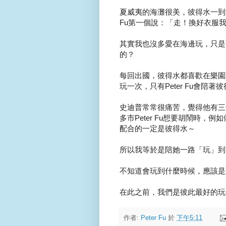
夏威夷的海灘很美，彼得水一到飯
Fu第一個說：「走！換好衣服
其實我也沒多愛在海邊玩，只是
的？
每回出國，彼得水都喜歡在樂園
玩一次，只有Peter Fu會陪
史迪普常常很痛苦，覺得他有三個
多市Peter Fu想要胡鬧時
配合的一定是彼得水～
所以我等於是陪她一路「玩」到
不知道會玩到什麼時候，應該是
在此之前，我們是彼此最好的玩
作者:
Peter Fu
於
下午5:11