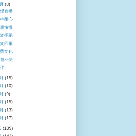
7月
(8)
場直播
持耐心
應快慢
於拒絕
於回覆
費文化
遊不便
伴
6月
(15)
5月
(10)
4月
(9)
3月
(15)
2月
(13)
1月
(17)
5
(139)