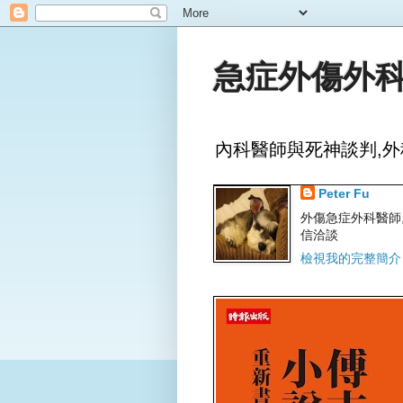
急症外傷外科
內科醫師與死神談判,外
Peter Fu
外傷急症外科醫師,文字
信洽談
檢視我的完整簡介