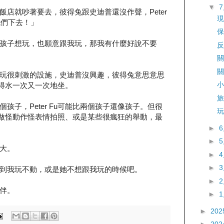
▼
店就吵著要去，彼得兔跟史迪普還沒作聲，Peter
現
我們下去！」
保
孩子想玩，也願意跟我玩，那我有什麼好說不要
反
關
關
玩很刺激的設施，史迪普沒興趣，彼得兔意思意思
小
著彼得水一次又一次地坐。
旅
孩子，Peter Fu可能比兩個孩子還像孩子。但很
玩
，例如做怪動作怪表情拍照、或是某些很瘋狂的舉動，最
►
►
大。
►
►
到我玩不動，或是她不想跟我玩的時候吧。
►
伴。
►
►
202