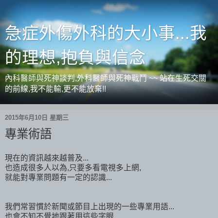
急症外傷外科的大小事...我
的理想,抱負與信念
內科醫師與死神談判,外科醫師與死神戰鬥 ~~ 站在生死交關
的前線,我不能輸,更不能放棄!!
2015年6月10日 星期三
專業術語
現在的資訊越來越普及...
也造成很多人以為,只要多看電視多上網,
就能對專業問題有一定的認識...
我們常習慣於新聞或節目上出現的一些專業用語...
也會不知不覺地跟著用這些字眼...