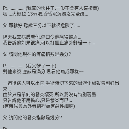
P:................(我真的愣住了,一般不會有人這樣問)
嗯....大概12,13分吧,昏昏沉沉還沒完全醒...
父:那就好,聽說三分以下就很危險了.....
隔天我去病房看他,傷口令他痛得皺眉...
我告訴他如果很痛,可以打個止痛針舒緩一下...
父:請問他現在的疼痛指數是幾分?
P:................(我又愣了一下)
對他來說,應該是滿分吧,看他痛成那樣~~
一週後病人可以出院,手術時切下來的檢體化驗報告剛好出
來...
由於只是單純的發炎壞死,所以我沒有特別著墨...
只告訴他不用擔心,只是發炎而已...
(有時候會意外看到裡頭有惡性細胞)
父:請問他的發炎指數是幾分?