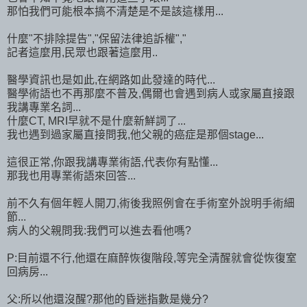
那怕我們可能根本搞不清楚是不是該這樣用...
什麼"不排除提告","保留法律追訴權","
記者這麼用,民眾也跟著這麼用..
醫學資訊也是如此,在網路如此發達的時代...
醫學術語也不再那麼不普及,偶爾也會遇到病人或家屬直接跟
我講專業名詞...
什麼CT, MRI早就不是什麼新鮮詞了...
我也遇到過家屬直接問我,他父親的癌症是那個stage...
這很正常,你跟我講專業術語,代表你有點懂...
那我也用專業術語來回答...
前不久有個年輕人開刀,術後我照例會在手術室外說明手術細
節...
病人的父親問我:我們可以進去看他嗎?
P:目前還不行,他還在麻醉恢復階段,等完全清醒就會從恢復室
回病房...
父:所以他還沒醒?那他的昏迷指數是幾分?