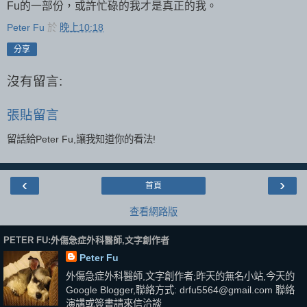
Fu的一部份，或許忙碌的我才是真正的我。
Peter Fu
於
晚上10:18
分享
沒有留言:
張貼留言
留話給Peter Fu,讓我知道你的看法!
‹
›
首頁
查看網路版
PETER FU:外傷急症外科醫師,文字創作者
Peter Fu
外傷急症外科醫師,文字創作者;昨天的無名小站,今天的
Google Blogger,聯絡方式: drfu5564@gmail.com 聯絡
演講或簽書請來信洽談