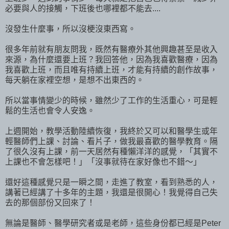
必要與人的接觸，下班後也哪裡都不能去....
沒發生什麼事，所以沒梗沒東西寫。
很多年前就有朋友問我，既然有醫療外其他興趣甚至是收入
來源，為什麼還要上班？我回答他，因為我喜歡醫療，因為
我喜歡上班，而且唯有持續上班，才能有持續的創作故事，
每天躺在家裡空想，是想不出東西的。
所以當事情變少的時候，雖然少了工作的生活重心，可是輕
鬆的生活也會令人安逸。
上週開始，教學活動陸續恢復，我終於又可以和醫學生或年
輕醫師們上課、討論、看片子，做我最喜歡的醫學教育。隔
了很久沒有上課，前一天居然有種懶洋洋的感覺，「其實不
上課也不會怎樣吧！」「沒事就待在家好像也不錯～」
還好這種感覺只是一瞬之間，走進了教室，看到熟悉的人，
講著已經講了十多年的主題，我還是很開心！我覺得自己失
去的那個部份又回來了！
無論是醫師、醫學研究者或是老師，這些身份都已經是Peter