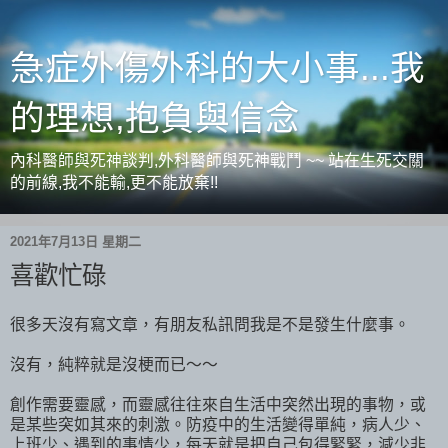
急症外傷外科的大小事...我
的理想,抱負與信念
內科醫師與死神談判,外科醫師與死神戰鬥 ~~ 站在生死交關
的前線,我不能輸,更不能放棄!!
2021年7月13日 星期二
喜歡忙碌
很多天沒有寫文章，有朋友私訊問我是不是發生什麼事。
沒有，純粹就是沒梗而已～～
創作需要靈感，而靈感往往來自生活中突然出現的事物，或
是某些突如其來的刺激。防疫中的生活變得單純，病人少、
上班少、遇到的事情少，每天就是把自己包得緊緊，減少非