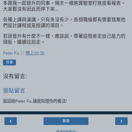
多跟我一起晉升的同事，隔天一樣進實驗室盯進度看報表，
大家都沒有因此而停下來...
各種上課與演講，只有多沒有少，各個職級都有需要我幫他
們設計課程或是授課的項目。
若說晉升有什麼不一樣，應該說，帶著這個肯定自己能力的
頭銜，繼續往前走。
Peter Fu
於
晚上10:35
分享
沒有留言:
張貼留言
留話給Peter Fu,讓我知道你的看法!
‹
›
首頁