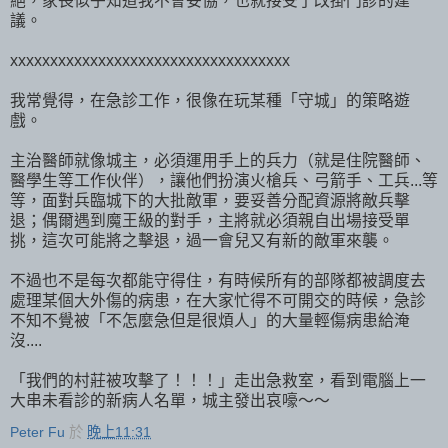
絕，家長似乎知道我不會妥協，也就接受了改掛門診的建
議。
xxxxxxxxxxxxxxxxxxxxxxxxxxxxxxxxxxx
我常覺得，在急診工作，很像在玩某種「守城」的策略遊
戲。
主治醫師就像城主，必須運用手上的兵力（就是住院醫師、
醫學生等工作伙伴），讓他們扮演火槍兵、弓箭手、工兵...等
等，面對兵臨城下的大批敵軍，要妥善分配資源將敵兵擊
退；偶爾遇到魔王級的對手，主將就必須親自出場接受單
挑，這次可能將之擊退，過一會兒又有新的敵軍來襲。
不過也不是每次都能守得住，有時候所有的部隊都被調度去
處理某個大外傷的病患，在大家忙得不可開交的時候，急診
不知不覺被「不怎麼急但是很煩人」的大量輕傷病患給淹
沒....
「我們的村莊被攻擊了！！！」走出急救室，看到電腦上一
大串未看診的新病人名單，城主發出哀嚎～～
Peter Fu
於
晚上11:31