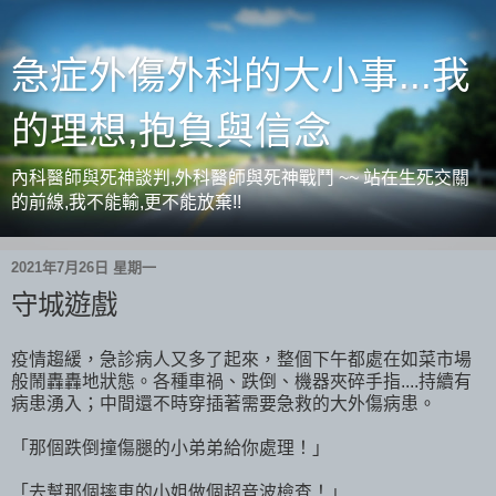
急症外傷外科的大小事...我
的理想,抱負與信念
內科醫師與死神談判,外科醫師與死神戰鬥 ~~ 站在生死交關
的前線,我不能輸,更不能放棄!!
2021年7月26日 星期一
守城遊戲
疫情趨緩，急診病人又多了起來，整個下午都處在如菜市場
般鬧轟轟地狀態。各種車禍、跌倒、機器夾碎手指....持續有
病患湧入；中間還不時穿插著需要急救的大外傷病患。
「那個跌倒撞傷腿的小弟弟給你處理！」
「去幫那個摔車的小姐做個超音波檢查！」