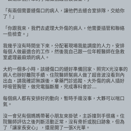
「有兩個需要縫傷口的病人，讓他們去縫合室排隊，交給你
了！」
「你跟我來，我們去處理大外傷的病人，他需要插管和聯絡
一些檢查。」
我幾乎沒有時間坐下來，分配著現場我能調度的人力，安排
每個人做最適合的工作，然後我自己跟一位年輕醫師在急救
室處理最麻煩的病人。
大約一個多小時，該縫傷口的縫好準備回家、照完X光沒事的
病人也辦好離院手續、住院醫師幫病人做了超音波沒看到內
出血，請我確認無誤後，拿藥門診追蹤、大外傷的病人插好
呼吸管胸管，做完電腦斷層，完成專科會診....
每個病人都有安排好的動向，暫時手邊沒事，大夥可以喘口
氣。
沒一會兒有個媽媽帶著小朋友來掛號，主訴撞到手很痛。住
院醫師評估之後判斷活動正常，沒有骨折或脫臼跡象，但為
了「讓家長安心」，還是開了一張X光單。