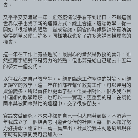
去。
又平平安安渡過一年，雖然疫情似乎看不到出口，不過這個
世界似乎也找了新的運轉方式。線上會議、遠端教學，從一
開始「很新鮮的體驗」變成常態，開會的時候邀請外賓演講
變得簡單又便宜許多，同樣地我也多了許多演講宣揚理念的
機會。
這一年在工作上有些進展，最開心的當然是教授的晉升，雖
然這兩字絕對不是努力的終點，但也算是給自己過去十五年
的努力一個交代。
以往我都是自己教學生，可能是臨床工作空檔的討論、可能
是課室的教學，這一年在科部裡幫忙教育工作，可以運用的
資源變多，所以責任也更重了些，但是相對地，很多我心目
中理想的教學環境，也可以一一實現，更重要的是，在幫忙
同事與被同事幫忙的過程中，交了很多朋友。
寫論文做研究，本來我都是自己一個人悶著頭做，不過這一
年我成立了一個結合志同道合伙伴的社團，每一個人都好努
力好拚命，論文也一篇一篇產出，社員從我主動邀約到現在
不時有同事問我可否加入～