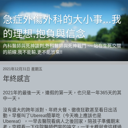
急症外傷外科的大小事...我
的理想,抱負與信念
內科醫師與死神談判,外科醫師與死神戰鬥 ~~ 站在生死交關
的前線,我不能輸,更不能放棄!!
2021年12月31日 星期五
年終感言
2021年的最後一天，連假的第一天，也只是一年365天的其
中一天。
沒有盛大的跨年派對、年終大餐、徹夜狂歡甚至看日出活
動。早餐叫了Ubereat簡單吃（今天晚上應該也是
Ubereat），一早去醫院看病人之後回家，陪孩子準備期末
考，空檔看一下住院醫師們寫的論文，一天大概就會這樣過