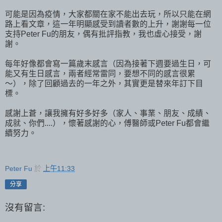
可能是因為疫情，大家都關在家不能出去玩，所以只能在網
路上看文章，這一年明顯感受到讀者數的上升，謝謝每一位
支持Peter Fu的朋友，偶有批評指教，我也虛心接受，謝
謝。
每年好像都會寫一篇歲末感言（因為接著下週要過生日，可
能又有生日感言，兩者經常雷同，要想不同的感言很累
～），除了回顧過去的一年之外，其實更是替來年訂下目
標。
感謝上蒼，讓我擁有好多好多（家人、事業、朋友、成績、
成就、你們....），懷著感謝的心，傅醫師或Peter Fu都會繼
續努力。
Peter Fu
於
上午11:33
分享
沒有留言: