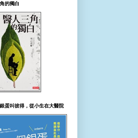
角的獨白
銀蛋叫彼得，從小生在大醫院