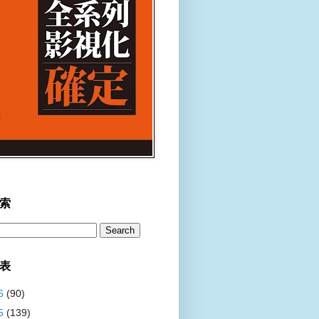
索
表
6
(90)
5
(139)