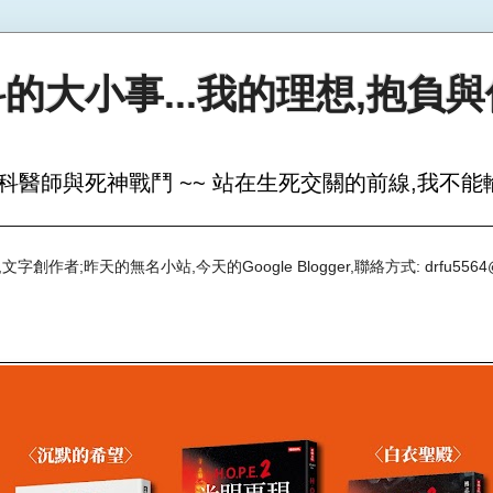
的大小事...我的理想,抱負
科醫師與死神戰鬥 ~~ 站在生死交關的前線,我不能輸
創作者;昨天的無名小站,今天的Google Blogger,聯絡方式: drfu5564