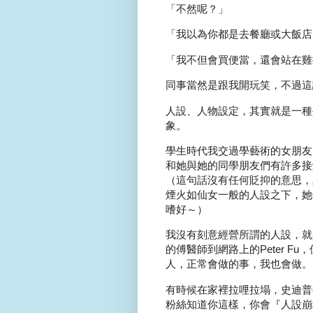
「不然呢？」
「我以為你都是去餐廳或大飯店
「我不但會買便當，還會站在雞
同事當然是跟我開玩笑，不過這
人設、人物設定，其實就是一種
象。
學生時代我交過學藝術的女朋友
和她與她的同學朋友們有許多接
（這句話沒有任何貶抑的意思，
煙火如仙女一般的人設之下，她
嗜好～）
我沒有刻意經營所謂的人設，就
的傅醫師到網路上的Peter Fu
人，正常會做的事，我也會做。
有時候在家裡拉哩拉塌，史迪普
粉絲知道你這樣，你會『人設崩