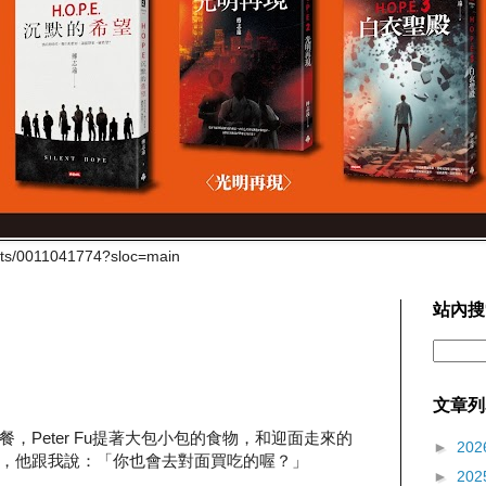
cts/0011041774?sloc=main
站內搜
文章列
，Peter Fu提著大包小包的食物，和迎面走來的
►
202
，他跟我說：「你也會去對面買吃的喔？」
►
202