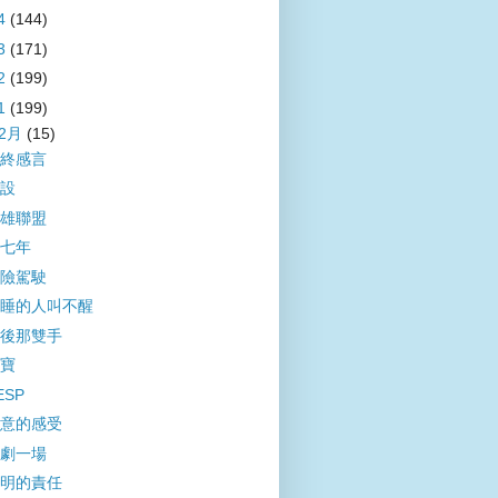
4
(144)
3
(171)
2
(199)
1
(199)
12月
(15)
終感言
設
雄聯盟
七年
險駕駛
睡的人叫不醒
後那雙手
寶
ESP
意的感受
劇一場
明的責任