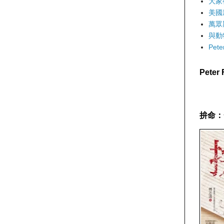
大家
美國
萬眾
與動
Pet
Pete
拚命：