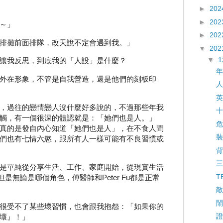
►
202
►
202
～」
►
202
排攤前面排隊，改天說不定會遇到我。」
▼
202
▼
讓我反思，到底我的「人設」是什麼？
年
外在形象，不管是自我營造，還是他們的刻板印
人
英
，過往的戀情戀人沒什麼好多說的，不過那些年我
十
觸，有一個很深的體認就是：「她們也是人。」
危
真的是發自內心知道「她們也是人」，在不食人間
裝
們也有七情六慾，跟所有人一樣可能有不良習慣或
背
三
是單純從分享生活、工作、家庭開始，從現實生活
T
，但是無論是哪個角色，傅醫師和Peter Fu都是正常
敵
鬧
很受不了某些壞習慣，也會跟我抱怨：「如果你的
證
壞』！」