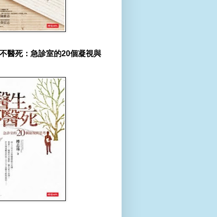
不醫死：急診室的20個凝視與