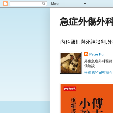
急症外傷外科
內科醫師與死神談判,外
Peter Fu
外傷急症外科醫師,文字
信洽談
檢視我的完整簡介