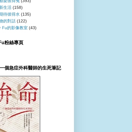
都愛彼得兔
(393)
新生活
(158)
期待彼得水
(135)
物的對話
(122)
er Fu的影像教室
(43)
r Fu粉絲專頁
一個急症外科醫師的生死筆記