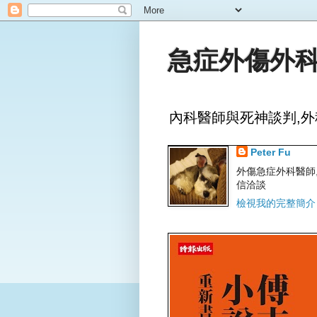
急症外傷外科
內科醫師與死神談判,外
Peter Fu
外傷急症外科醫師,文字
信洽談
檢視我的完整簡介