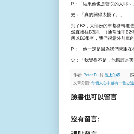
P：「結果他也是醫院的人耶～
史：「真的開得太慢了。」
到了B2，大部份的車都會轉進
然直接往B3開。（通常除非B
所以B2很空，我們很意外前車
P：「他一定是因為我們緊跟在
史：「我覺得不是，他應該是害
作者:
Peter Fu
於
晚上9:45
文章分類:
每個人心中都有一隻史迪
臉書也可以留言
沒有留言: