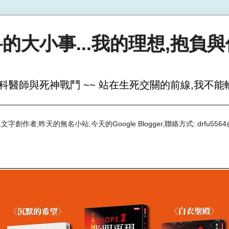
的大小事...我的理想,抱負
科醫師與死神戰鬥 ~~ 站在生死交關的前線,我不能輸
創作者;昨天的無名小站,今天的Google Blogger,聯絡方式: drfu5564