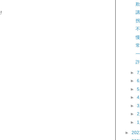
欺
講
!
拐
不
慢
常
一
詐
►
►
►
►
►
►
►
►
202