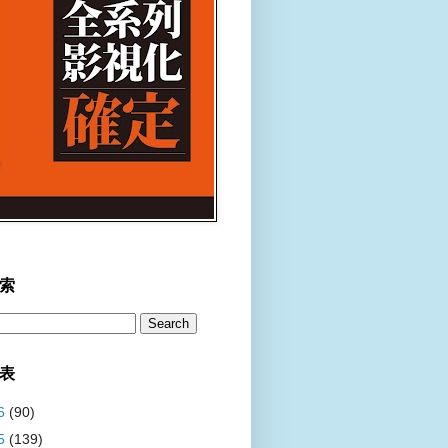
索
表
6
(90)
5
(139)