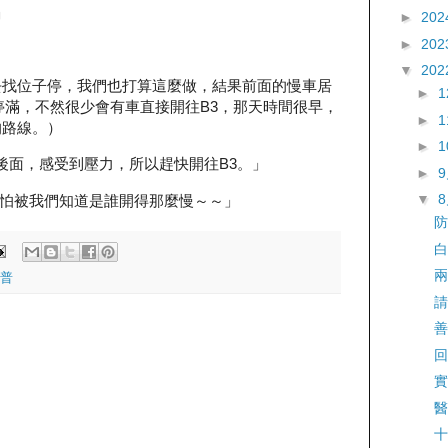
」
►
202
►
202
▼
202
去找位子停，我們也打算這麼做，結果前面的慢車居
►
2停滿，不然很少會有車直接開往B3，那天時間很早，
►
的路線。）
►
後面，感受到壓力，所以趕快開往B3。」
►
▼
怕被我們知道是誰開得那麼慢～～」
防
白
兩
普
請
善
回
實
醫
十