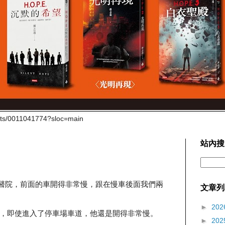
cts/0011041774?sloc=main
站內搜
開車去醫院，前面的車開得非常慢，跟在慢車後面我們兩
文章列
►
202
，即使進入了停車場車道，他還是開得非常慢。
►
202