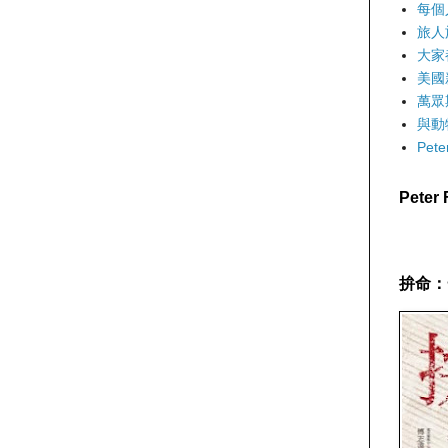
每個
旅人
大家
美國
萬眾
與動
Pet
Pete
拚命：