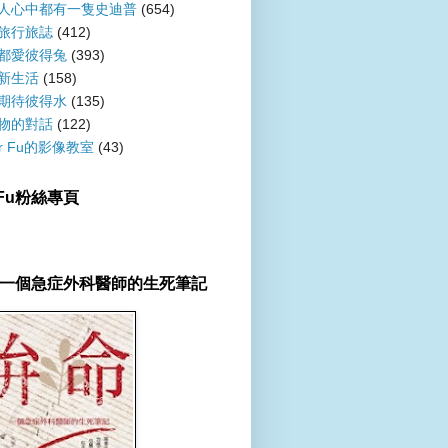
人心中都有一隻史迪普
(654)
旅行旅誌
(412)
都愛彼得兔
(393)
新生活
(158)
期待彼得水
(135)
物的對話
(122)
er Fu的影像教室
(43)
r Fu粉絲專頁
一個急症外科醫師的生死筆記