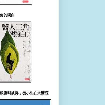
角的獨白
銀蛋叫彼得，從小生在大醫院