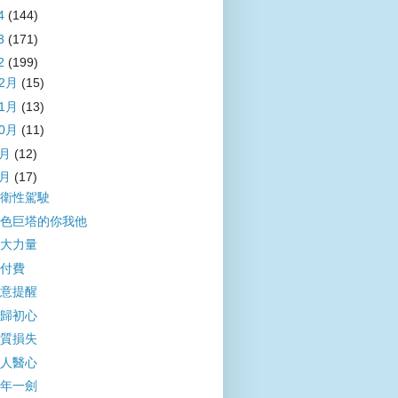
4
(144)
3
(171)
2
(199)
12月
(15)
11月
(13)
10月
(11)
9月
(12)
8月
(17)
衛性駕駛
色巨塔的你我他
大力量
付費
意提醒
歸初心
質損失
人醫心
年一劍