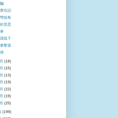
騙
實在話
彎抹角
好意思
車
識低下
拳擊退
保
7月
(18)
6月
(15)
5月
(13)
4月
(19)
3月
(22)
2月
(19)
1月
(25)
1
(199)