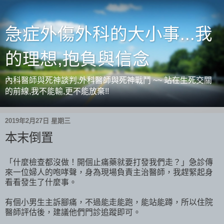
急症外傷外科的大小事...我
的理想,抱負與信念
內科醫師與死神談判,外科醫師與死神戰鬥 ~~ 站在生死交關
的前線,我不能輸,更不能放棄!!
2019年2月27日 星期三
本末倒置
「什麼檢查都沒做！開個止痛藥就要打發我們走？」急診傳
來一位婦人的咆哮聲，身為現場負責主治醫師，我趕緊起身
看看發生了什麼事。
有個小男生主訴腳痛，不過能走能跑，能站能蹲，所以住院
醫師評估後，建議他們門診追蹤即可。