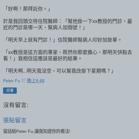
「好啊！那拜託你。」
於是我回頭交待住院醫師：「幫他掛一下xx教授的門診，最
近的門診是哪一天，幫病人加個號！」
「明天早上就有門診！」住院醫師幫病人印好加掛單。
「xx教授是這方面的專家，既然你那麼擔心，那明天快點去
看！」我相信這應該是最好的結果。
「明天啊...明天我沒空，可以幫我改掛下星期嗎？」
Peter Fu
於
晚上9:48
分享
沒有留言:
張貼留言
留話給Peter Fu,讓我知道你的看法!