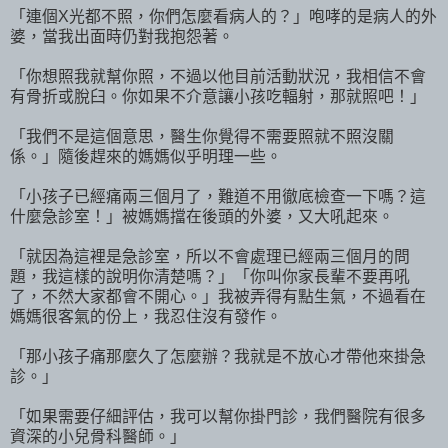
「連個X光都不照，你們怎麼看病人的？」咆哮的是病人的外
婆，當我出面時仍對我抱怨著。
「你想照我就幫你照，不過以他目前活動狀況，我相信不會
有骨折或脫臼。你如果不介意讓小孩吃輻射，那就照吧！」
「我們不是這個意思，醫生你覺得不需要照就不照沒關
係。」隨後趕來的媽媽似乎明理一些。
「小孩子已經痛兩三個月了，難道不用徹底檢查一下嗎？這
什麼急診室！」被媽媽擋在後頭的外婆，又大吼起來。
「就因為這裡是急診室，所以不會處理已經兩三個月的問
題，我這樣的說明你清楚嗎？」「你叫你家長輩不要再吼
了，不然大家都會不開心。」我被弄得有點生氣，不過看在
媽媽很客氣的份上，我忍住沒有發作。
「那小孩子痛那麼久了怎麼辦？我就是不放心才帶他來掛急
診。」
「如果需要仔細評估，我可以幫你掛門診，我們醫院有很多
資深的小兒骨科醫師。」