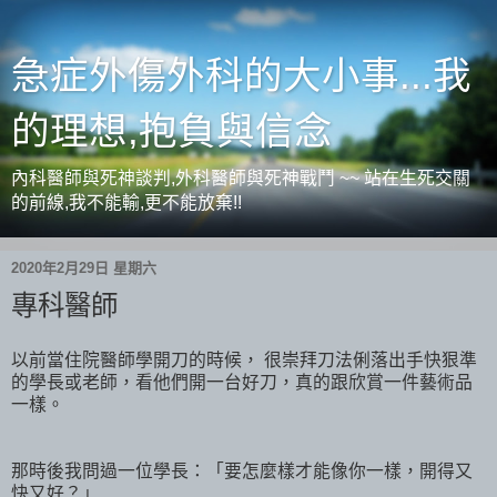
急症外傷外科的大小事...我
的理想,抱負與信念
內科醫師與死神談判,外科醫師與死神戰鬥 ~~ 站在生死交關
的前線,我不能輸,更不能放棄!!
2020年2月29日 星期六
專科醫師
以前當住院醫師學開刀的時候， 很崇拜刀法俐落出手快狠準
的學長或老師，看他們開一台好刀，真的跟欣賞一件藝術品
一樣。
那時後我問過一位學長：「要怎麼樣才能像你一樣，開得又
快又好？」