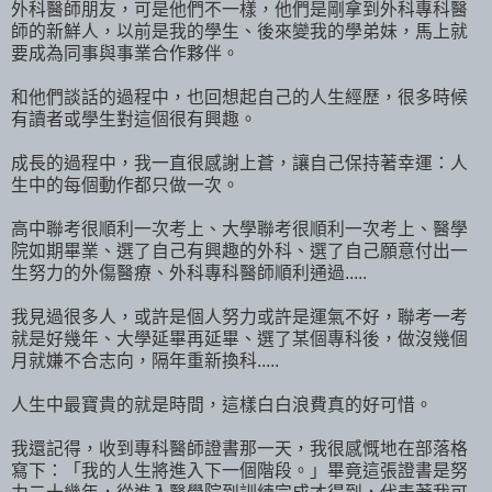
外科醫師朋友，可是他們不一樣，他們是剛拿到外科專科醫
師的新鮮人，以前是我的學生、後來變我的學弟妹，馬上就
要成為同事與事業合作夥伴。
和他們談話的過程中，也回想起自己的人生經歷，很多時候
有讀者或學生對這個很有興趣。
成長的過程中，我一直很感謝上蒼，讓自己保持著幸運：人
生中的每個動作都只做一次。
高中聯考很順利一次考上、大學聯考很順利一次考上、醫學
院如期畢業、選了自己有興趣的外科、選了自己願意付出一
生努力的外傷醫療、外科專科醫師順利通過.....
我見過很多人，或許是個人努力或許是運氣不好，聯考一考
就是好幾年、大學延畢再延畢、選了某個專科後，做沒幾個
月就嫌不合志向，隔年重新換科.....
人生中最寶貴的就是時間，這樣白白浪費真的好可惜。
我還記得，收到專科醫師證書那一天，我很感慨地在部落格
寫下：「我的人生將進入下一個階段。」畢竟這張證書是努