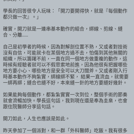
學長的回答很令人玩味：「開刀要開得快，就是『每個動作
都只做一次』。」
確實，開刀就是一連串基本動作的組合，綁線、剪線、縫
合、分離.....
自己是初學者的時候，因為對解剖位置不熟，又或者對技術
沒有自信，可能就卡在某個地方過不去，怕傷到其他無關的
組織，所以籌躇不前，一直在同一個地方做重複的動作，這
時候有經驗者就可以不假思索地前進，因為他很有把握哪些
地方要小心、哪些地方是安全可以大刀闊斧。又或者剛入行
時基本動作不夠紮實，綁線綁不緊， 結果一直流血，就需要
一綁再綁；縫合也縫不好，本來縫一針的地方要縫好幾針。
如果能夠每個動作，都紮紮實實一次到位，整個手術的節奏
就會流暢加快。學長這句話，我到現在還是奉為圭臬，也會
跟住院醫師分享這句話。
開刀如此，人生也應該是如此。
昨天參加了一個派對，和一群「外科醫師」吃飯。我有很多