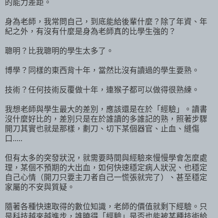
的能力差距。
身為老師，我常問自己，到底能給後輩什麼？除了年資、年
紀之外，有沒有什麼是身為老師真的比學生強的？
聰明？比我聰明的學生太多了。
博學？同樣的東西背十年，當然比沒有讀過的學生要熟。
技術？任何技術反覆做十年，連猴子都可以做得很熟練。
我想老師與學生最大的差別，應該還是在於「經驗」。讀書
沒什麼好比的，差別只是在於誰讀的多誰記的熟，照著步驟
開刀其實也就是那樣，劃刀、切下某個器官、止血、縫傷
口.....
但有太多的突發狀況，就需要時間與經驗來慢慢學會怎麼處
理，某個不預期的大出血，如何快速穩定病人狀況、也穩定
自己心情（開刀只要主刀者自己一慌張就完了）、甚至穩定
家屬的不安與質疑。
隨著各種快速取得的數位知識，老師的價值就剩下經驗。只
是科技越來越進步，誰曉得「經驗」是否也能被某種技術給