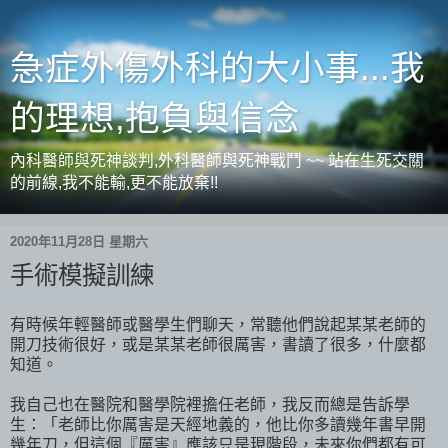
急症外傷外科的大小事...我
的理想,抱負與信念
內科醫師與死神談判,外科醫師與死神戰鬥 ~~ 站在生死交關
的前線,我不能輸,更不能放棄!!
2020年11月28日 星期六
手術模擬訓練
有時候年輕醫師或醫學生們聊天，常聽他們說起某某老師的
開刀技術很好，或是某某老師很厲害，書讀了很多，什麼都
知道。
我自己也在醫院和醫學院裡擔任老師，我反而總是告訴學
生：「老師比你厲害是天經地義的，他比你多讀幾年書早開
幾年刀，但這個『厲害』應該只是現階段，未來你們都有可