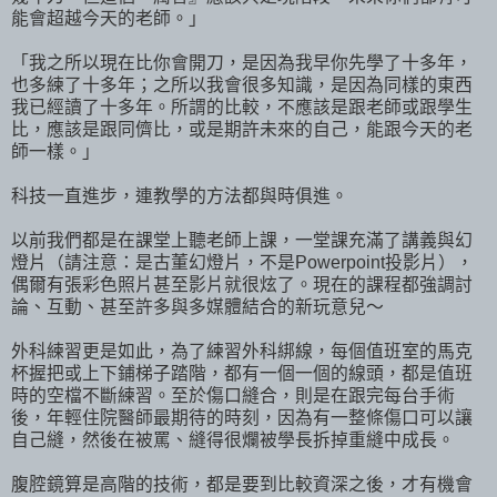
能會超越今天的老師。」
「我之所以現在比你會開刀，是因為我早你先學了十多年，
也多練了十多年；之所以我會很多知識，是因為同樣的東西
我已經讀了十多年。所謂的比較，不應該是跟老師或跟學生
比，應該是跟同儕比，或是期許未來的自己，能跟今天的老
師一樣。」
科技一直進步，連教學的方法都與時俱進。
以前我們都是在課堂上聽老師上課，一堂課充滿了講義與幻
燈片（請注意：是古董幻燈片，不是Powerpoint投影片），
偶爾有張彩色照片甚至影片就很炫了。現在的課程都強調討
論、互動、甚至許多與多媒體結合的新玩意兒～
外科練習更是如此，為了練習外科綁線，每個值班室的馬克
杯握把或上下鋪梯子踏階，都有一個一個的線頭，都是值班
時的空檔不斷練習。至於傷口縫合，則是在跟完每台手術
後，年輕住院醫師最期待的時刻，因為有一整條傷口可以讓
自己縫，然後在被罵、縫得很爛被學長拆掉重縫中成長。
腹腔鏡算是高階的技術，都是要到比較資深之後，才有機會