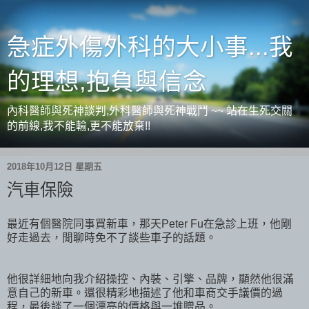
急症外傷外科的大小事...我
的理想,抱負與信念
內科醫師與死神談判,外科醫師與死神戰鬥 ~~ 站在生死交關
的前線,我不能輸,更不能放棄!!
2018年10月12日 星期五
汽車保險
最近有個醫院同事買新車，那天Peter Fu在急診上班，他剛
好走過去，閒聊時免不了談些車子的話題。
他很詳細地向我介紹操控、內裝、引擎、品牌，顯然他很滿
意自己的新車。還很精彩地描述了他和車商交手議價的過
程，最後談了一個漂亮的價格與一堆贈品。