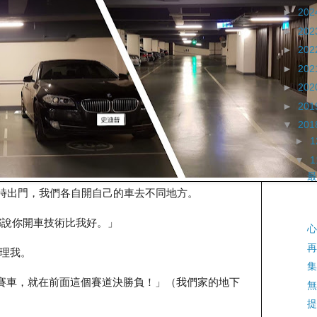
►
202
►
202
►
202
►
202
►
202
►
201
▼
201
►
▼
最
迪普同時出門，我們各自開自己的車去不同地方。
都說你開車技術比我好。」
心
再
理我。
集
賽車，就在前面這個賽道決勝負！」（我們家的地下
無
提