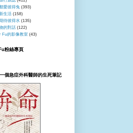
旅行旅誌
(412)
都愛彼得兔
(393)
新生活
(158)
期待彼得水
(135)
物的對話
(122)
er Fu的影像教室
(43)
r Fu粉絲專頁
一個急症外科醫師的生死筆記