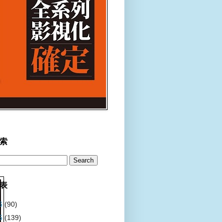
索
表
6
(90)
5
(139)