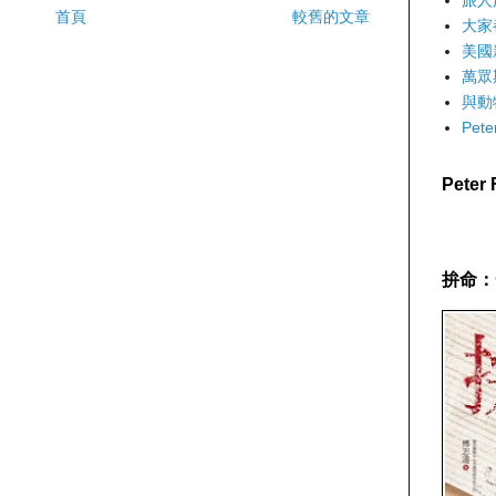
旅人
首頁
較舊的文章
大家
美國
萬眾
與動
Pet
Pete
拚命：