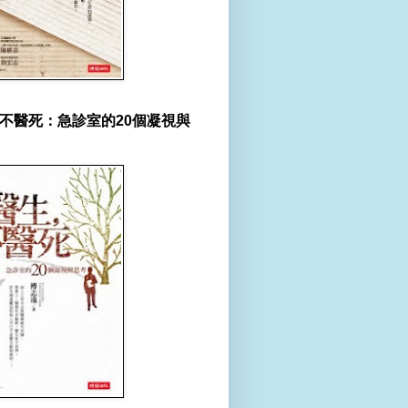
不醫死：急診室的20個凝視與