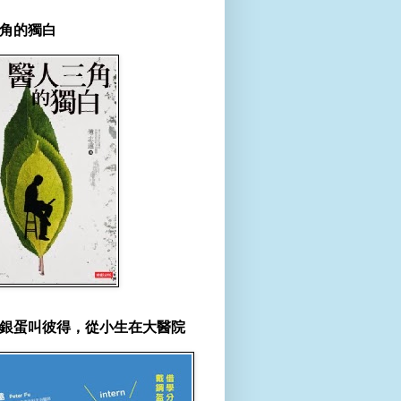
角的獨白
銀蛋叫彼得，從小生在大醫院