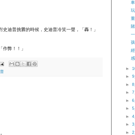
車
玩
重
賭
，然後對史迪普挑釁的時候，史迪普冷笑一聲，「轟！」
一
孩
：「作弊！！」
經
感
►
普
►
►
►
►
►
►
►
►