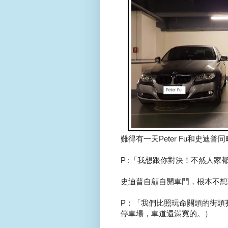
難得有一天Peter Fu和史
P :「我想跟你對決！不然人家
史迪普自顧自開車門，根本不想
P：「我們比照玩命關頭的街頭
停車場，車道還滿寬的。）