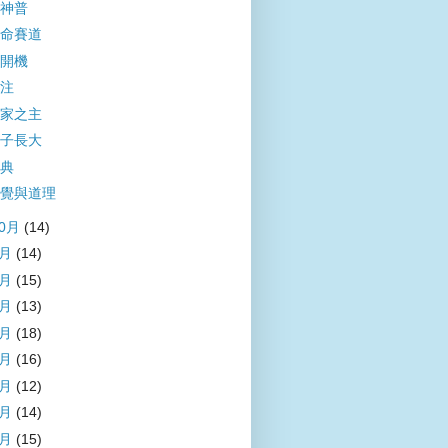
神普
命賽道
開機
注
家之主
子長大
典
覺與道理
10月
(14)
9月
(14)
8月
(15)
7月
(13)
6月
(18)
5月
(16)
4月
(12)
3月
(14)
2月
(15)