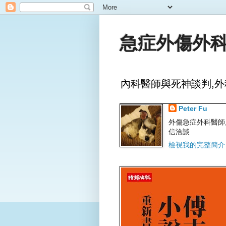
急症外傷外科
內科醫師與死神談判,外
Peter Fu
外傷急症外科醫師,文字
信洽談
檢視我的完整簡介