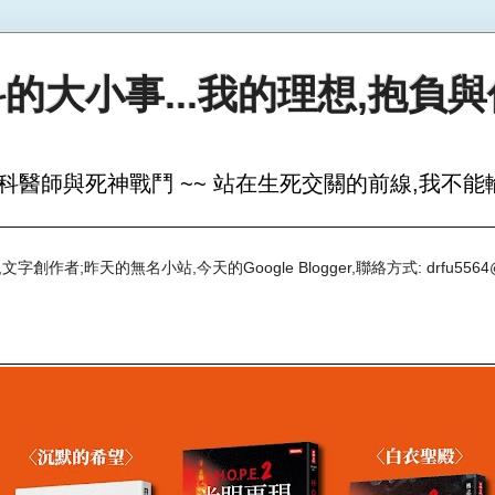
的大小事...我的理想,抱負
科醫師與死神戰鬥 ~~ 站在生死交關的前線,我不能輸
創作者;昨天的無名小站,今天的Google Blogger,聯絡方式: drfu5564