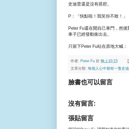
史迪普還是沒有搭腔。
P：「快點啦！我笑你不敢！」
Peter Fu還在開自己車門
車子已經發動衝出去。
只留下Peter Fu站在原地大喊
作者:
Peter Fu
於
晚上10:23
文章分類:
每個人心中都有一隻史迪
臉書也可以留言
沒有留言:
張貼留言