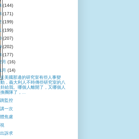
4
(144)
3
(171)
2
(199)
1
(199)
0
(207)
9
(202)
8
(177)
12月
(16)
11月
(14)
近美國那邊的研究室有些人事變
動，義大利人不時傳些研究室的八
卦給我。哪個人離開了，又哪個人
換團隊了，...
跳監控
講一次
體焦慮
視
出訴求