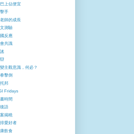
巴上佔便宜
擊手
老師的成長
文測驗
國反應
會共識
謠
辯
變主觀意識，何必？
拳擊倒
托邦
I Fridays
書時間
後語
案揭曉
排愛好者
康飲食