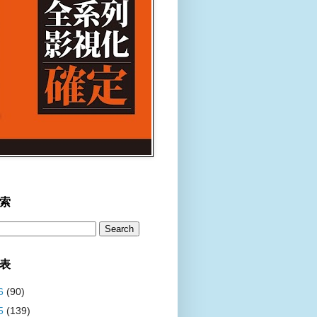
索
表
6
(90)
5
(139)