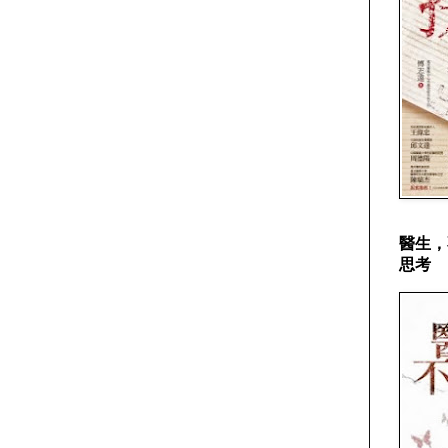
醫生，
思考