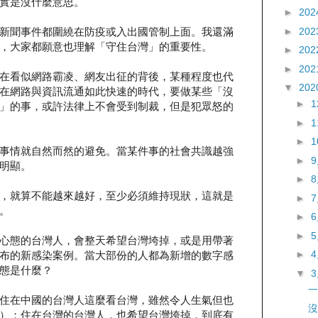
實是沒什麼意思。
►
202
►
202
新聞事件都圍繞在防疫或入出國管制上面。我還滿
，大家都願意也理解「守住台灣」的重要性。
►
202
►
202
在看似網路霸凌、網友出征的背後，某種程度也代
▼
202
在網路與資訊流通如此快速的時代，要做某些「沒
►
」的事，或許法律上不會受到制裁，但是犯眾怒的
►
►
事情就自然而然的避免。當某件事的社會共識越強
►
明顯。
►
，就算不能越來越好，至少必須維持現狀，這就是
►
。
►
►
心態的台灣人，會整天希望台灣垮掉，或是用帶著
►
布的新感染案例。當大部份的人都為新增的數字感
態是什麼？
▼
一
住在中國的台灣人這麼看台灣，雖然令人生氣但也
沒
）；住在台灣的台灣人，也希望台灣垮掉，到底有