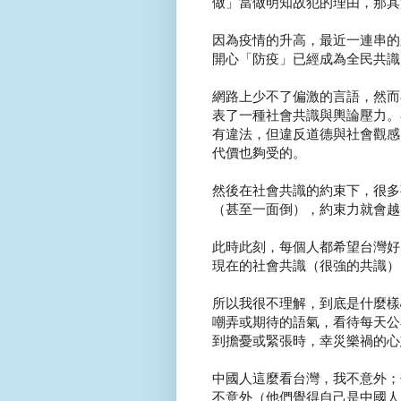
做」當做明知故犯的理由，那其
因為疫情的升高，最近一連串的
開心「防疫」已經成為全民共識
網路上少不了偏激的言語，然而
表了一種社會共識與輿論壓力。
有違法，但違反道德與社會觀感
代價也夠受的。
然後在社會共識的約束下，很多
（甚至一面倒），約束力就會越
此時此刻，每個人都希望台灣好
現在的社會共識（很強的共識）
所以我很不理解，到底是什麼樣
嘲弄或期待的語氣，看待每天公
到擔憂或緊張時，幸災樂禍的心
中國人這麼看台灣，我不意外；
不意外（他們覺得自己是中國人