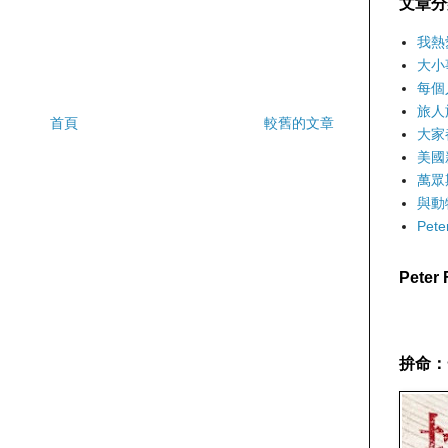
文章分
我熱
大小
每個
旅人
首頁
較舊的文章
大家
美國
萬眾
與動
Pet
Pete
拚命：