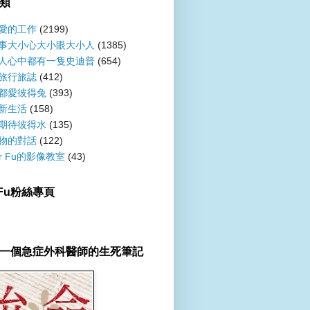
類
愛的工作
(2199)
事大小心大小眼大小人
(1385)
人心中都有一隻史迪普
(654)
旅行旅誌
(412)
都愛彼得兔
(393)
新生活
(158)
期待彼得水
(135)
物的對話
(122)
er Fu的影像教室
(43)
r Fu粉絲專頁
一個急症外科醫師的生死筆記