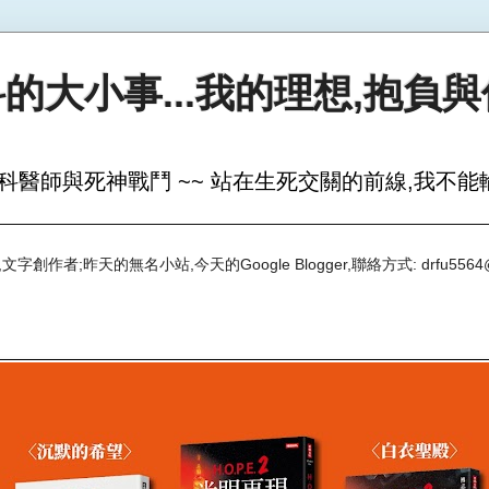
的大小事...我的理想,抱負
科醫師與死神戰鬥 ~~ 站在生死交關的前線,我不能輸
創作者;昨天的無名小站,今天的Google Blogger,聯絡方式: drfu5564