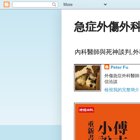
急症外傷外科
內科醫師與死神談判,外
Peter Fu
外傷急症外科醫師,文字
信洽談
檢視我的完整簡介