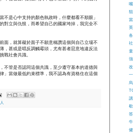
嘴
狙
當不是心中支持的顏色執政時，什麼都看不順眼」
當
的對立與仇恨，而希望自己的國家垮掉，我完全不
英
各
前面，就算礙於面子不願意稱讚這個與自己立場不
社
薄，甚或是唱反調觸霉頭，尤有甚者惡意地違反法
童
挑戰社會共識。
強
改
，不管是否認同這個共識，至少遵守基本的道德與
律」當做最低約束標準，我不認為有資格住在這個
一
烏
TG
講
人
歇
答
牛
健