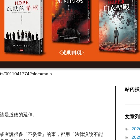
cts/0011041774?sloc=main
站內搜
該是道德的延伸。
文章列
►
202
或者說很多「不妥當」的事，都用「法律沒說不能
►
202