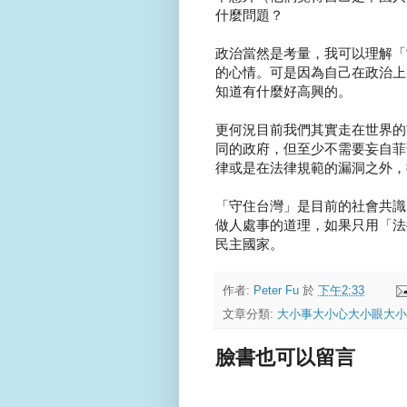
什麼問題？
政治當然是考量，我可以理解「
的心情。可是因為自己在政治上
知道有什麼好高興的。
更何況目前我們其實走在世界的
同的政府，但至少不需要妄自菲
律或是在法律規範的漏洞之外，
「守住台灣」是目前的社會共識
做人處事的道理，如果只用「法
民主國家。
作者:
Peter Fu
於
下午2:33
文章分類:
大小事大小心大小眼大小
臉書也可以留言