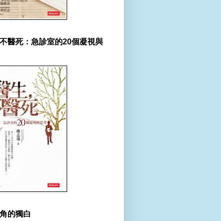
不醫死：急診室的20個凝視與
角的獨白