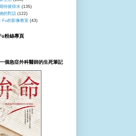
期待彼得水
(135)
物的對話
(122)
er Fu的影像教室
(43)
r Fu粉絲專頁
一個急症外科醫師的生死筆記