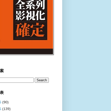
索
表
6
(90)
5
(139)