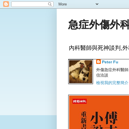
急症外傷外科
內科醫師與死神談判,外
Peter Fu
外傷急症外科醫師,文字
信洽談
檢視我的完整簡介