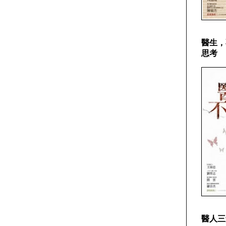
醫生，
思考
醫人三