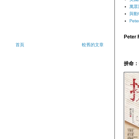
萬眾
與動
Pet
Pete
首頁
較舊的文章
拚命：