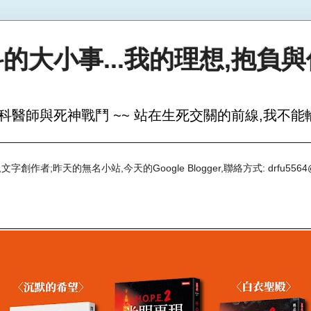
的大小事...我的理想,抱負
科醫師與死神戰鬥 ~~ 站在生死交關的前線,我不能輸
創作者;昨天的無名小站,今天的Google Blogger,聯絡方式: drfu5564