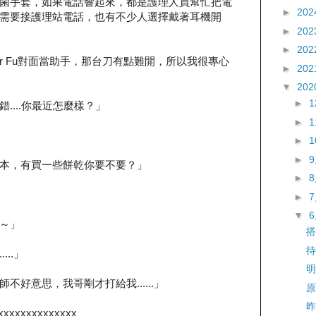
菌手套，如果電話響起來，都是護理人員幫忙把電
►
202
需要接護理站電話，也有不少人選擇戴著耳機開
►
202
►
202
er Fu對面當助手，那台刀有點難開，所以我很專心
►
202
▼
202
►
....你最近怎麼樣？」
►
►
►
本，有買一些餅乾你要不要？」
►
」
►
▼
～」
搭
待
......」
明
好意思，我哥剛才打給我......」
原
昨
xxxxxxxxxxxxxx