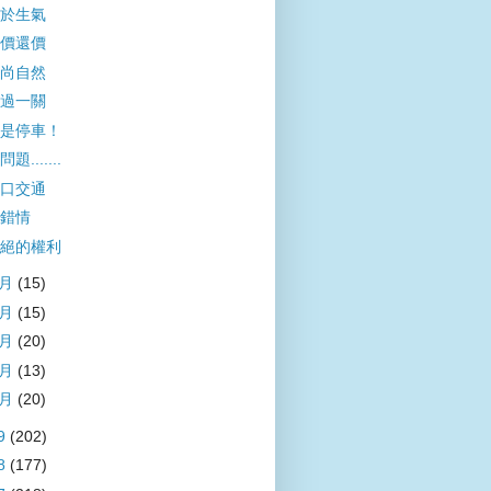
於生氣
價還價
尚自然
過一關
是停車！
題.......
口交通
錯情
絕的權利
5月
(15)
4月
(15)
3月
(20)
2月
(13)
1月
(20)
9
(202)
8
(177)