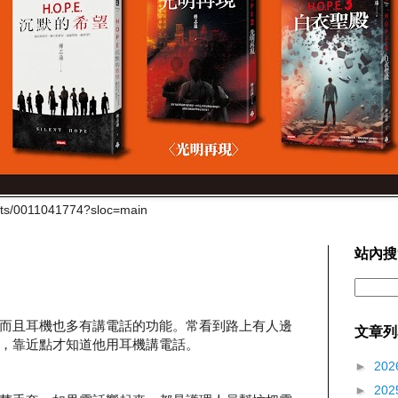
cts/0011041774?sloc=main
站內搜
而且耳機也多有講電話的功能。常看到路上有人邊
文章列
，靠近點才知道他用耳機講電話。
►
202
►
202