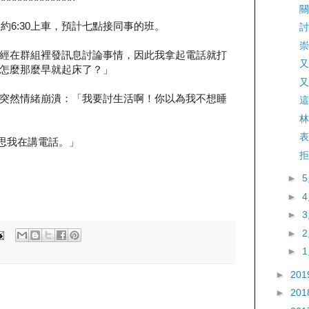
關
大約6:30上車，預計七點接同事的班。
討
崇
經在群組裡發訊息討論事情，因此我拿起電話就打
又
怎麼那麼早就起床了？」
又
突然情緒崩潰：「我要討生活啊！你以為我不想睡
這問
林
表
好意思我在講電話。」
拒
.」
►
►
►
►
►
►
201
►
201